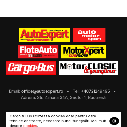
Email:
office@autoexpert.ro
• Tel:
+40721249495
•
Adresa: Str. Zaharia 34A, Sector 1, Bucuresti
Cargo & Bus utilizeaza cookies doar pentru date
OK
tehnice abstracte, necesare bunei funcțioări. Mai mult
©2026 Cargo & Bus
despre
cookies
.