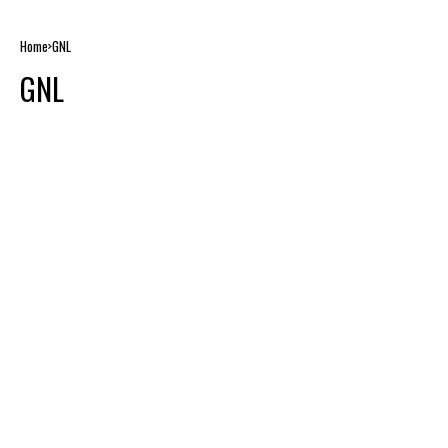
Home
GNL
GNL