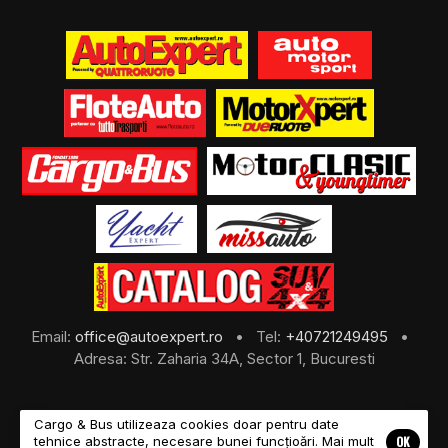
Email:
office@autoexpert.ro
• Tel:
+40721249495
•
Adresa: Str. Zaharia 34A, Sector 1, Bucuresti
Cargo & Bus utilizeaza cookies doar pentru date
OK
tehnice abstracte, necesare bunei funcțioări. Mai mult
©2026 Cargo & Bus