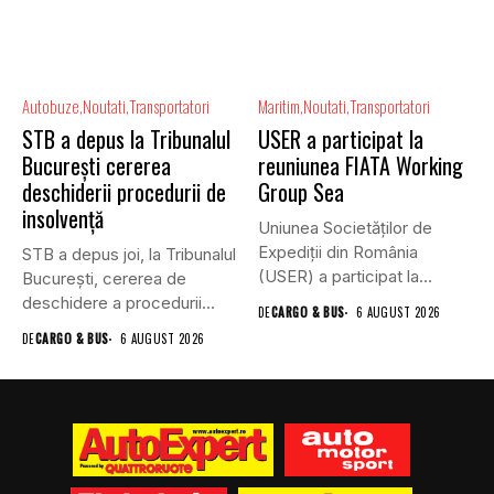
Autobuze
Noutati
Transportatori
Maritim
Noutati
Transportatori
STB a depus la Tribunalul
USER a participat la
București cererea
reuniunea FIATA Working
deschiderii procedurii de
Group Sea
insolvență
Uniunea Societăților de
Expediții din România
STB a depus joi, la Tribunalul
(USER) a participat la
Bucureşti, cererea de
reuniunea online...
deschidere a procedurii...
DE
CARGO & BUS
6 AUGUST 2026
DE
CARGO & BUS
6 AUGUST 2026