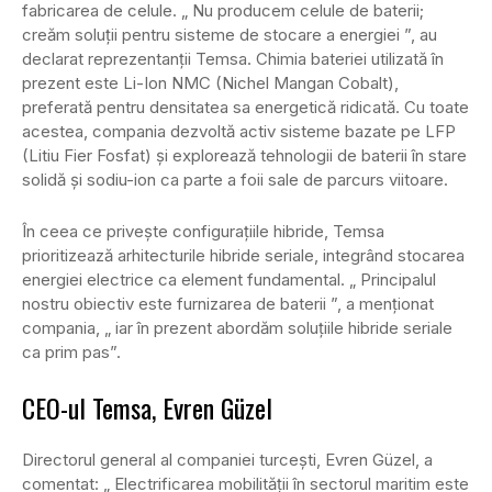
fabricarea de celule. „ Nu producem celule de baterii;
creăm soluții pentru sisteme de stocare a energiei ”, au
declarat reprezentanții Temsa. Chimia bateriei utilizată în
prezent este Li-Ion NMC (Nichel Mangan Cobalt),
preferată pentru densitatea sa energetică ridicată. Cu toate
acestea, compania dezvoltă activ sisteme bazate pe LFP
(Litiu Fier Fosfat) și explorează tehnologii de baterii în stare
solidă și sodiu-ion ca parte a foii sale de parcurs viitoare.
În ceea ce privește configurațiile hibride, Temsa
prioritizează arhitecturile hibride seriale, integrând stocarea
energiei electrice ca element fundamental. „ Principalul
nostru obiectiv este furnizarea de baterii ”, a menționat
compania, „ iar în prezent abordăm soluțiile hibride seriale
ca prim pas”.
CEO-ul Temsa, Evren Güzel
Directorul general al companiei turcești, Evren Güzel, a
comentat: „ Electrificarea mobilității în sectorul maritim este