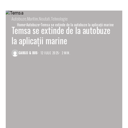
Autobuze
Maritim
Noutati
Tehnologie
Home
Autobuze
Temsa se extinde de la autobuze la aplicații marine
Temsa se extinde de la autobuze
la aplicații marine
CARGO & BUS
12 IULIE 2025
2 MIN.