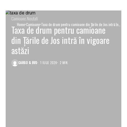
Camioane
Noutati
Home
Camioane
Taxa de drum pentru camioane din Țările de Jos intră în
Taxa de drum pentru camioane
vigoare astăzi
din Țările de Jos intră în vigoare
astăzi
CARGO & BUS
1 IULIE 2026
2 MIN.