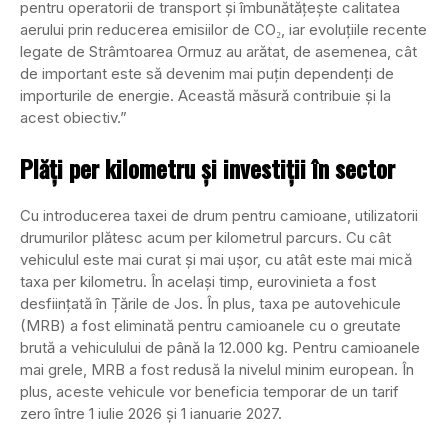
pentru operatorii de transport și îmbunătățește calitatea
aerului prin reducerea emisiilor de CO₂, iar evoluțiile recente
legate de Strâmtoarea Ormuz au arătat, de asemenea, cât
de important este să devenim mai puțin dependenți de
importurile de energie. Această măsură contribuie și la
acest obiectiv.”
Plăți per kilometru și investiții în sector
Cu introducerea taxei de drum pentru camioane, utilizatorii
drumurilor plătesc acum per kilometrul parcurs. Cu cât
vehiculul este mai curat și mai ușor, cu atât este mai mică
taxa per kilometru. În același timp, eurovinieta a fost
desființată în Țările de Jos. În plus, taxa pe autovehicule
(MRB) a fost eliminată pentru camioanele cu o greutate
brută a vehiculului de până la 12.000 kg. Pentru camioanele
mai grele, MRB a fost redusă la nivelul minim european. În
plus, aceste vehicule vor beneficia temporar de un tarif
zero între 1 iulie 2026 și 1 ianuarie 2027.