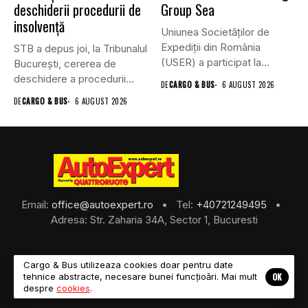
deschiderii procedurii de
Group Sea
insolvență
Uniunea Societăților de
Expediții din România
STB a depus joi, la Tribunalul
(USER) a participat la
Bucureşti, cererea de
reuniunea online...
deschidere a procedurii...
DE
CARGO & BUS
6 AUGUST 2026
DE
CARGO & BUS
6 AUGUST 2026
Email:
office@autoexpert.ro
• Tel:
+40721249495
•
Adresa: Str. Zaharia 34A, Sector 1, Bucuresti
Cargo & Bus utilizeaza cookies doar pentru date
OK
tehnice abstracte, necesare bunei funcțioări. Mai mult
©2026 Cargo & Bus
despre
cookies
.
About Us
Despre Noi
Revista