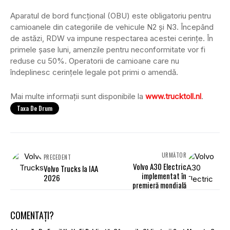
Aparatul de bord funcțional (OBU) este obligatoriu pentru
camioanele din categoriile de vehicule N2 și N3. Începând
de astăzi, RDW va impune respectarea acestei cerințe. În
primele șase luni, amenzile pentru neconformitate vor fi
reduse cu 50%. Operatorii de camioane care nu
îndeplinesc cerințele legale pot primi o amendă.
Mai multe informații sunt disponibile la
www.trucktoll.nl
.
Taxa De Drum
URMĂTOR
PRECEDENT
Volvo A30 Electric
Volvo Trucks la IAA
implementat în
2026
premieră mondială
COMENTAȚI?