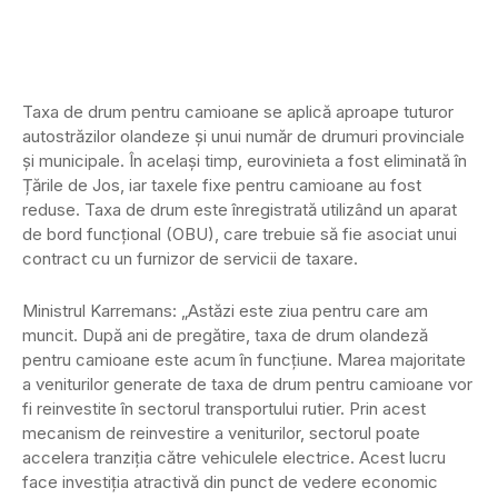
Taxa de drum pentru camioane se aplică aproape tuturor
autostrăzilor olandeze și unui număr de drumuri provinciale
și municipale. În același timp, eurovinieta a fost eliminată în
Țările de Jos, iar taxele fixe pentru camioane au fost
reduse. Taxa de drum este înregistrată utilizând un aparat
de bord funcțional (OBU), care trebuie să fie asociat unui
contract cu un furnizor de servicii de taxare.
Ministrul Karremans: „Astăzi este ziua pentru care am
muncit. După ani de pregătire, taxa de drum olandeză
pentru camioane este acum în funcțiune. Marea majoritate
a veniturilor generate de taxa de drum pentru camioane vor
fi reinvestite în sectorul transportului rutier. Prin acest
mecanism de reinvestire a veniturilor, sectorul poate
accelera tranziția către vehiculele electrice. Acest lucru
face investiția atractivă din punct de vedere economic