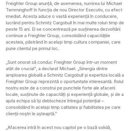
Freighter Group anunță, de asemenea, numirea lui Michael
Temminghoff în funcția de nou Director Executiv, cu efect
imediat. Acesta aduce o vastă experiență în conducere,
lucrând pentru Schmitz Cargobull în mai multe roluri timp de
peste 15 ani. El se concentrează pe susținerea dezvoltării
continue a Freighter Group, consolidând capacitățile
acesteia, păstrând în același timp cultura companiei, care
pune clientul pe primul loc.
„Sunt onorat să conduc Freighter Group într-un moment
atât de crucial”, a declarat Michael. „Sinergia dintre
amploarea globală a Schmitz Cargobull și expertiza locală a
Freighter Group reprezintă o oportunitate interesantă. Rolul
nostru este de a construi pe punctele forte ale afacerii
locale, susținute de capacități și experiență globale, și de a
ajuta echipa să își deblocheze întregul potențial –
consolidând în același timp calitatea și fiabilitatea pe care
clienții noștri le așteaptă.”
„Afacerea intră în acest nou capitol pe o bază solidă,