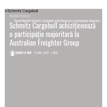
Noutati
Remorci
Home
Noutati
Schmitz Cargobull achiziționează o participație majoritară
Schmitz Cargobull achiziționează
la Australian Freighter Group
o participație majoritară la
Australian Freighter Group
CARGO & BUS
2 IUNIE 2026
2 MIN.