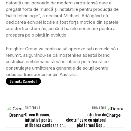
datorită unei perioade de modernizare intensă care a
pregătit forța de muncă și instalațiile pentru producția de
înaltă tehnologie”, a declarat Michael. Adăugând că
dedicarea echipei locale a fost forța motrice din spatele
acestei transformări, punând bazele necesare pentru a
prospera pe o piață în evoluție.
Freighter Group va continua să opereze sub numele său
renumit, asigurându-se că moștenirea acestui brand
australian emblematic rămâne intactă pe măsură ce
construiește următoarea generație de soluții pentru
industria transporturilor din Australia.
Schmitz Cargobull
PRECEDENT
URMĂTOR
Green Brenner,
Inițiative de
inițiativă pentru
electrificare cu ajutorul
utilizarea camioanelor
platformei Depot
electrice
Charge