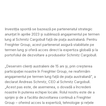
Investiția sporită se bazează pe parteneriatul strategic
anunțat în aprilie 2023 și subliniază angajamentul pe termen
lung al Schmitz Cargobull față de piața australiană. Pentru
Freighter Group, acest parteneriat asigură stabilitate pe
termen lung și oferă acces direct la expertiza globală și la
portofoliul de dezvoltare a produselor Schmitz Cargobull.
„Deservim clienți australieni de 15 ani și, prin creșterea
participației noastre în Freighter Group, ne reafirmăm
angajamentul pe termen lung față de piața australiană”, a
declarat Andreas Schmitz, CEO al Schmitz Cargobull.
„Acest pas este, de asemenea, o dovadă a încrederii
noastre în puterea echipei locale. Rolul nostru este de a
sprijini și de a facilita dezvoltarea continuă a Freighter
Group – oferind acces la expertiză, tehnologie și rețele