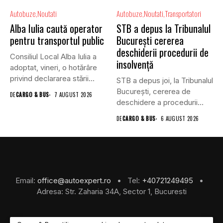
Autobuze
Noutati
Autobuze
Noutati
Transportatori
Alba Iulia caută operator
STB a depus la Tribunalul
pentru transportul public
București cererea
deschiderii procedurii de
Consiliul Local Alba Iulia a
insolvență
adoptat, vineri, o hotărâre
privind declararea stării...
STB a depus joi, la Tribunalul
Bucureşti, cererea de
DE
CARGO & BUS
7 AUGUST 2026
deschidere a procedurii...
DE
CARGO & BUS
6 AUGUST 2026
Email:
office@autoexpert.ro
• Tel:
+40721249495
•
Adresa: Str. Zaharia 34A, Sector 1, Bucuresti