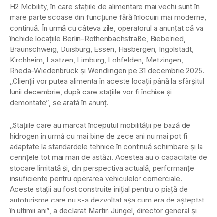
H2 Mobility, în care stațiile de alimentare mai vechi sunt în
mare parte scoase din funcțiune fără înlocuiri mai moderne,
continuă. În urmă cu câteva zile, operatorul a anunțat că va
închide locațiile Berlin-Rothenbachstraße, Biebelried,
Braunschweig, Duisburg, Essen, Hasbergen, Ingolstadt,
Kirchheim, Laatzen, Limburg, Lohfelden, Metzingen,
Rheda-Wiedenbrück și Wendlingen pe 31 decembrie 2025.
„Clienții vor putea alimenta în aceste locații până la sfârșitul
lunii decembrie, după care stațiile vor fi închise și
demontate”, se arată în anunț.
„Stațiile care au marcat începutul mobilității pe bază de
hidrogen în urmă cu mai bine de zece ani nu mai pot fi
adaptate la standardele tehnice în continuă schimbare și la
cerințele tot mai mari de astăzi. Acestea au o capacitate de
stocare limitată și, din perspectiva actuală, performanțe
insuficiente pentru operarea vehiculelor comerciale.
Aceste stații au fost construite inițial pentru o piață de
autoturisme care nu s-a dezvoltat așa cum era de așteptat
în ultimii ani”, a declarat Martin Jüngel, director general și