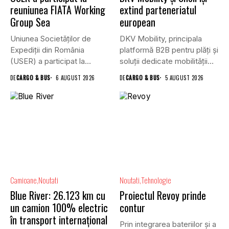
reuniunea FIATA Working
extind parteneriatul
Group Sea
european
Uniunea Societăților de
DKV Mobility, principala
Expediții din România
platformă B2B pentru plăți și
(USER) a participat la
soluții dedicate mobilității
reuniunea online...
rutiere,...
DE
CARGO & BUS
6 AUGUST 2026
DE
CARGO & BUS
5 AUGUST 2026
Camioane
Noutati
Noutati
Tehnologie
Blue River: 26.123 km cu
Proiectul Revoy prinde
un camion 100% electric
contur
în transport internațional
Prin integrarea bateriilor și a