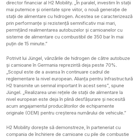
director financiar al H2 Mobility. „În paralel, investim în stații
mai puternice și orientate spre viitor, o nouă generație de
stații de alimentare cu hidrogen. Acestea se caracterizează
prin performanțe și rezistență semnificativ mai mari,
permițând realimentarea autobuzelor și camioanelor cu
sisteme de alimentare cu combustibil de 350 bar în mai
puțin de 15 minute.”
Potrivit lui Jüngel, vânzările de hidrogen de către autobuze
și camioane în Germania reprezintă deja peste 70%.
„Scopul este de a avansa în continuare cadrul de
reglementare la nivel european. Alianța pentru Infrastructură
H2 transmite un semnal important în acest sens”, spune
Jüngel. „Realizarea unei rețele de stații de alimentare la
nivel european este deja în plină desfășurare și necesită
acum angajamentul producătorilor de echipamente
originale (OEM) pentru creșterea numărului de vehicule.”
H2 Mobility dorește să demonstreze, în parteneriat cu
compania de închiriere de camioane cu pile de combustie