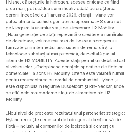
Hylane, că prețurile la hidrogen, adesea criticate ca fiind
prea mari, pot scădea semnificativ odată cu creșterea
cererii. Începând cu 1 ianuarie 2026, clienții Hylane vor
putea alimenta cu hidrogen pentru aproximativ 8 euro net
pe kilogram la anumite stații de alimentare H2 Mobility.
„Noua generație de stații reprezintă o creștere a numărului
de dozatoare, volume mai mari de livrare a hidrogenului
furnizate prin intermediul unui sistem de remorcă și o
tehnologie substanțial mai puternică, dezvoltată parțial
intern de H2 MOBILITY. Aceste stații permit un debit ridicat
al vehiculelor și îndeplinesc cerințele specifice ale flotelor
comerciale”, a scris H2 Mobility. Oferta este valabilă numai
pentru realimentarea cu cardul de combustibil Hylane și
este disponibilă în regiunile Düsseldorf și Rin-Neckar, unde
se află cele mai moderne stații de alimentare ale H2
Mobility.
„Noul nivel de preț este rezultatul unui parteneriat strategic:
Hylane reunește necesarul de hidrogen al clienților săi de
flotă – inclusiv al companiilor de logistică și comerț cu