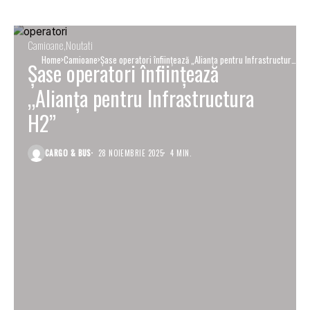
Camioane
Noutati
Home
Camioane
Șase operatori înființează „Alianța pentru Infrastructura
Șase operatori înființează
H2”
„Alianța pentru Infrastructura
H2”
CARGO & BUS
28 NOIEMBRIE 2025
4 MIN.