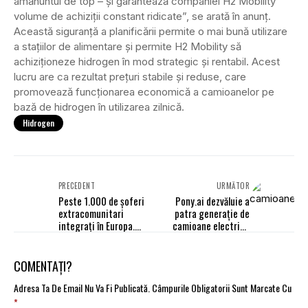
amănuntul de top – și garantează companiei H2 Mobility
volume de achiziții constant ridicate”, se arată în anunț.
Această siguranță a planificării permite o mai bună utilizare
a stațiilor de alimentare și permite H2 Mobility să
achiziționeze hidrogen în mod strategic și rentabil. Acest
lucru are ca rezultat prețuri stabile și reduse, care
promovează funcționarea economică a camioanelor pe
bază de hidrogen în utilizarea zilnică.
Hidrogen
PRECEDENT
URMĂTOR
Peste 1.000 de șoferi
Pony.ai dezvăluie a
extracomunitari
patra generație de
integrați în Europa.
camioane electrice
ReMArkable Consulting
autonome
propune un nou
standard etic în
COMENTAȚI?
recrutarea pentru
transporturi
Adresa Ta De Email Nu Va Fi Publicată.
Câmpurile Obligatorii Sunt Marcate Cu
*