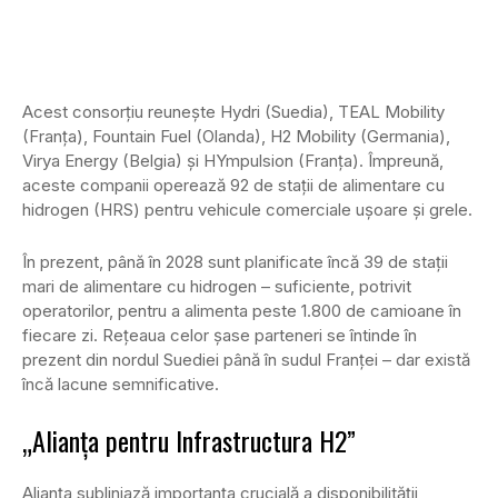
Acest consorțiu reunește Hydri (Suedia), TEAL Mobility
(Franța), Fountain Fuel (Olanda), H2 Mobility (Germania),
Virya Energy (Belgia) și HYmpulsion (Franța). Împreună,
aceste companii operează 92 de stații de alimentare cu
hidrogen (HRS) pentru vehicule comerciale ușoare și grele.
În prezent, până în 2028 sunt planificate încă 39 de stații
mari de alimentare cu hidrogen – suficiente, potrivit
operatorilor, pentru a alimenta peste 1.800 de camioane în
fiecare zi. Rețeaua celor șase parteneri se întinde în
prezent din nordul Suediei până în sudul Franței – dar există
încă lacune semnificative.
„Alianța pentru Infrastructura H2”
Alianța subliniază importanța crucială a disponibilității