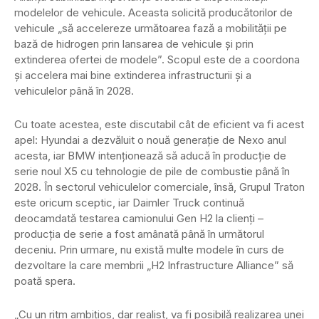
modelelor de vehicule. Aceasta solicită producătorilor de
vehicule „să accelereze următoarea fază a mobilității pe
bază de hidrogen prin lansarea de vehicule și prin
extinderea ofertei de modele”. Scopul este de a coordona
și accelera mai bine extinderea infrastructurii și a
vehiculelor până în 2028.
Cu toate acestea, este discutabil cât de eficient va fi acest
apel: Hyundai a dezvăluit o nouă generație de Nexo anul
acesta, iar BMW intenționează să aducă în producție de
serie noul X5 cu tehnologie de pile de combustie până în
2028. În sectorul vehiculelor comerciale, însă, Grupul Traton
este oricum sceptic, iar Daimler Truck continuă
deocamdată testarea camionului Gen H2 la clienți –
producția de serie a fost amânată până în următorul
deceniu. Prin urmare, nu există multe modele în curs de
dezvoltare la care membrii „H2 Infrastructure Alliance” să
poată spera.
„Cu un ritm ambițios, dar realist, va fi posibilă realizarea unei