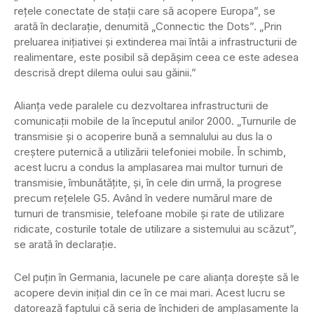
rețele conectate de stații care să acopere Europa”, se
arată în declarație, denumită „Connectic the Dots”. „Prin
preluarea inițiativei și extinderea mai întâi a infrastructurii de
realimentare, este posibil să depășim ceea ce este adesea
descrisă drept dilema oului sau găinii.”
Alianța vede paralele cu dezvoltarea infrastructurii de
comunicații mobile de la începutul anilor 2000. „Turnurile de
transmisie și o acoperire bună a semnalului au dus la o
creștere puternică a utilizării telefoniei mobile. În schimb,
acest lucru a condus la amplasarea mai multor turnuri de
transmisie, îmbunătățite, și, în cele din urmă, la progrese
precum rețelele G5. Având în vedere numărul mare de
turnuri de transmisie, telefoane mobile și rate de utilizare
ridicate, costurile totale de utilizare a sistemului au scăzut”,
se arată în declarație.
Cel puțin în Germania, lacunele pe care alianța dorește să le
acopere devin inițial din ce în ce mai mari. Acest lucru se
datorează faptului că seria de închideri de amplasamente la