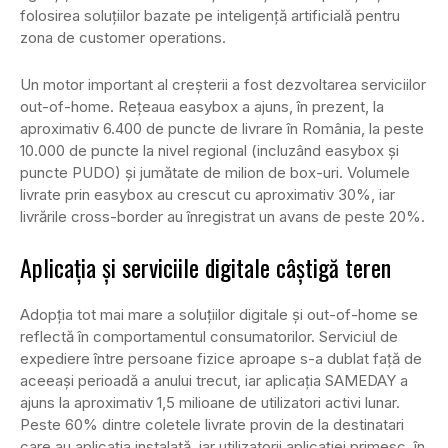
folosirea soluțiilor bazate pe inteligență artificială pentru
zona de customer operations.
Un motor important al creșterii a fost dezvoltarea serviciilor
out-of-home. Rețeaua easybox a ajuns, în prezent, la
aproximativ 6.400 de puncte de livrare în România, la peste
10.000 de puncte la nivel regional (incluzând easybox și
puncte PUDO) și jumătate de milion de box-uri. Volumele
livrate prin easybox au crescut cu aproximativ 30%, iar
livrările cross-border au înregistrat un avans de peste 20%.
Aplicația și serviciile digitale câștigă teren
Adopția tot mai mare a soluțiilor digitale și out-of-home se
reflectă în comportamentul consumatorilor. Serviciul de
expediere între persoane fizice aproape s-a dublat față de
aceeași perioadă a anului trecut, iar aplicația SAMEDAY a
ajuns la aproximativ 1,5 milioane de utilizatori activi lunar.
Peste 60% dintre coletele livrate provin de la destinatari
care au aplicația instalată, iar utilizatorii aplicației primesc, în