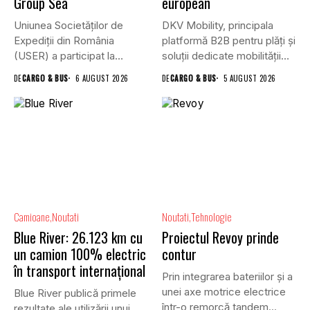
Group Sea
european
Uniunea Societăților de
DKV Mobility, principala
Expediții din România
platformă B2B pentru plăți și
(USER) a participat la
soluții dedicate mobilității
reuniunea online...
rutiere,...
DE
CARGO & BUS
6 AUGUST 2026
DE
CARGO & BUS
5 AUGUST 2026
Camioane
Noutati
Noutati
Tehnologie
Blue River: 26.123 km cu
Proiectul Revoy prinde
un camion 100% electric
contur
în transport internațional
Prin integrarea bateriilor și a
unei axe motrice electrice
Blue River publică primele
într-o remorcă tandem...
rezultate ale utilizării unui