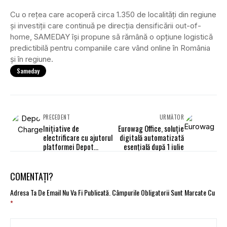
Cu o rețea care acoperă circa 1.350 de localități din regiune
și investiții care continuă pe direcția densificării out-of-
home, SAMEDAY își propune să rămână o opțiune logistică
predictibilă pentru companiile care vând online în România
și în regiune.
Sameday
PRECEDENT
URMĂTOR
Inițiative de
Eurowag Office, soluție
electrificare cu ajutorul
digitală automatizată
platformei Depot
esențială după 1 iulie
Charge
COMENTAȚI?
Adresa Ta De Email Nu Va Fi Publicată.
Câmpurile Obligatorii Sunt Marcate Cu
*