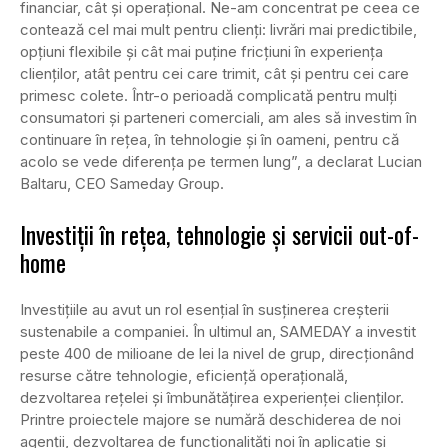
financiar, cât și operațional. Ne-am concentrat pe ceea ce
contează cel mai mult pentru clienți: livrări mai predictibile,
opțiuni flexibile și cât mai puține fricțiuni în experiența
clienților, atât pentru cei care trimit, cât și pentru cei care
primesc colete. Într-o perioadă complicată pentru mulți
consumatori și parteneri comerciali, am ales să investim în
continuare în rețea, în tehnologie și în oameni, pentru că
acolo se vede diferența pe termen lung”, a declarat Lucian
Baltaru, CEO Sameday Group.
Investiții în rețea, tehnologie și servicii out-of-
home
Investițiile au avut un rol esențial în susținerea creșterii
sustenabile a companiei. În ultimul an, SAMEDAY a investit
peste 400 de milioane de lei la nivel de grup, direcționând
resurse către tehnologie, eficiență operațională,
dezvoltarea rețelei și îmbunătățirea experienței clienților.
Printre proiectele majore se numără deschiderea de noi
agenții, dezvoltarea de funcționalități noi în aplicație și