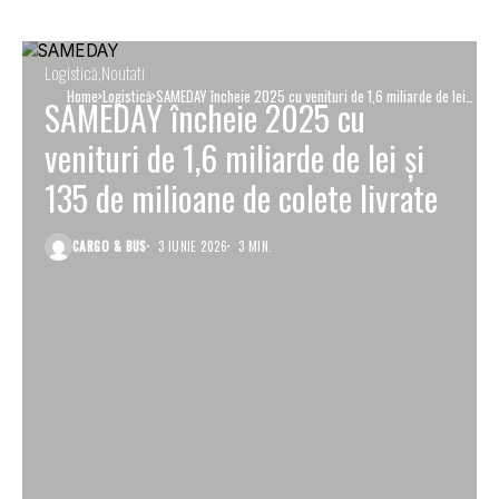
Logistică
Noutati
Home
Logistică
SAMEDAY încheie 2025 cu venituri de 1,6 miliarde de lei
SAMEDAY încheie 2025 cu
și 135 de milioane de colete livrate
venituri de 1,6 miliarde de lei și
135 de milioane de colete livrate
CARGO & BUS
3 IUNIE 2026
3 MIN.