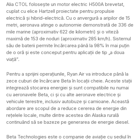
Alia CTOL folosește un motor electric H500A brevetat,
cuplat cu elice Hartzell proiectate pentru propulsie
electrică și hibrid-electrică. Cu o anvergură a aripilor de 15
metri, aeronava atinge o autonomie demonstrată de 336 de
mile marine (aproximativ 622 de kilometri) și o viteză
maximă de 153 de noduri (aproximativ 285 km/h). Sistemul
său de baterii permite încărcarea până la 98% în mai puțin
de o oră și este conceput pentru aplicații de tip „a doua
viață”.
Pentru a sprijini operațiunile, Ryan Air va introduce până la
zece cuburi de încărcare Beta în locații cheie. Aceste stații
integrează stocarea energiei și sunt compatibile nu numai
cu aeronavele Beta, ci și cu alte aeronave electrice și
vehicule terestre, inclusiv autobuze și camioane. Această
abordare are scopul de a reduce cererea de energie din
rețelele locale, multe dintre acestea din Alaska rurală
continuând să se bazeze pe generarea de energie diesel.
Beta Technologies este o companie de aviație cu sediul în