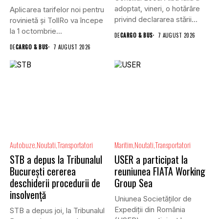
adoptat, vineri, o hotărâre
Aplicarea tarifelor noi pentru
privind declararea stării...
rovinietă și TollRo va începe
la 1 octombrie...
DE
CARGO & BUS
7 AUGUST 2026
DE
CARGO & BUS
7 AUGUST 2026
Autobuze
Noutati
Transportatori
Maritim
Noutati
Transportatori
STB a depus la Tribunalul
USER a participat la
București cererea
reuniunea FIATA Working
deschiderii procedurii de
Group Sea
insolvență
Uniunea Societăților de
Expediții din România
STB a depus joi, la Tribunalul