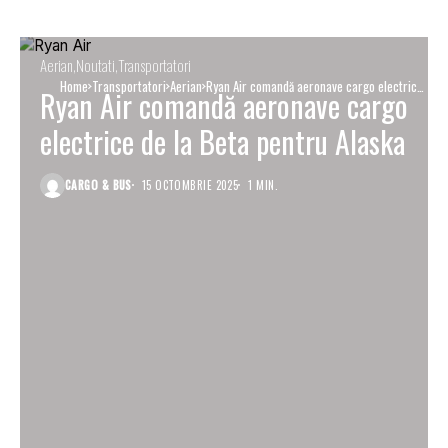
Aerian
Noutati
Transportatori
Home
Transportatori
Aerian
Ryan Air comandă aeronave cargo electrice
Ryan Air comandă aeronave cargo
de la Beta pentru Alaska
electrice de la Beta pentru Alaska
CARGO & BUS
15 OCTOMBRIE 2025
1 MIN.