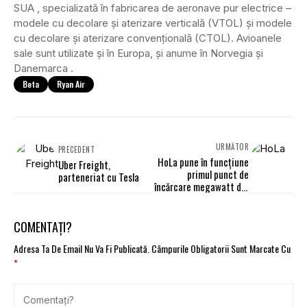
SUA , specializată în fabricarea de aeronave pur electrice –
modele cu decolare și aterizare verticală (VTOL) și modele
cu decolare și aterizare convențională (CTOL). Avioanele
sale sunt utilizate și în Europa, și anume în Norvegia și
Danemarca .
Beta
Ryan Air
URMĂTOR
PRECEDENT
HoLa pune în funcțiune
Uber Freight,
primul punct de
parteneriat cu Tesla
încărcare megawatt din
Germania
COMENTAȚI?
Adresa Ta De Email Nu Va Fi Publicată.
Câmpurile Obligatorii Sunt Marcate Cu
*