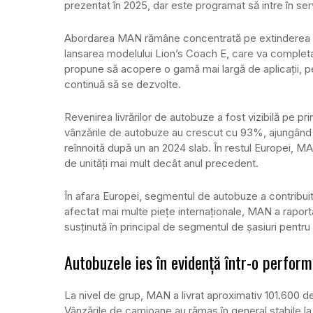
prezentat în 2025, dar este programat să intre în servic
Abordarea MAN rămâne concentrată pe extinderea trep
lansarea modelului Lion’s Coach E, care va complet
propune să acopere o gamă mai largă de aplicații, pe
continuă să se dezvolte.
Revenirea livrărilor de autobuze a fost vizibilă pe pr
vânzările de autobuze au crescut cu 93%, ajungând l
reînnoită după un an 2024 slab. În restul Europei, M
de unități mai mult decât anul precedent.
În afara Europei, segmentul de autobuze a contribuit
afectat mai multe piețe internaționale, MAN a raport
susținută în principal de segmentul de șasiuri pentru
Autobuzele ies în evidență într-o perfor
La nivel de grup, MAN a livrat aproximativ 101.600 d
Vânzările de camioane au rămas în general stabile la