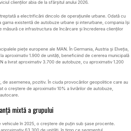
iul clienților abia de la sfârșitul anului 2026.
tată a electrificării dincolo de operațiunile urbane. Odată cu
a gama existentă de autobuze urbane și interurbane, compania își
 măsură ce infrastructura de încărcare și încrederea clienților
incipalele piețe europene ale MAN. În Germania, Austria și Elveția,
a aproximativ 1.900 de unități, beneficiind de cererea municipală
AN a livrat aproximativ 3.700 de autobuze, cu aproximativ 1.200
, de asemenea, pozitiv. În ciuda provocărilor geopolitice care au
at o creștere de aproximativ 10% a livrărilor de autobuze,
 autocare.
manță mixtă a grupului
e vehicule în 2025, o creștere de puțin sub șase procente.
 aproximativ 63.300 de unități, în timp ce segmentul