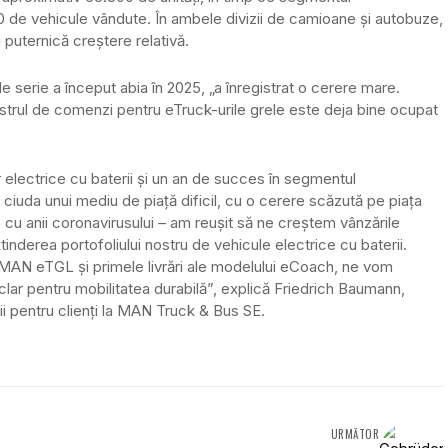
00 de vehicule vândute. În ambele divizii de camioane și autobuze,
 puternică creștere relativă.
 serie a început abia în 2025, „a înregistrat o cerere mare.
gistrul de comenzi pentru eTruck-urile grele este deja bine ocupat
 electrice cu baterii și un an de succes în segmentul
n ciuda unui mediu de piață dificil, cu o cerere scăzută pe piața
u anii coronavirusului – am reușit să ne creștem vânzările
derea portofoliului nostru de vehicule electrice cu baterii.
 MAN eTGL și primele livrări ale modelului eCoach, ne vom
ar pentru mobilitatea durabilă”, explică Friedrich Baumann,
ții pentru clienți la MAN Truck & Bus SE.
URMĂTOR