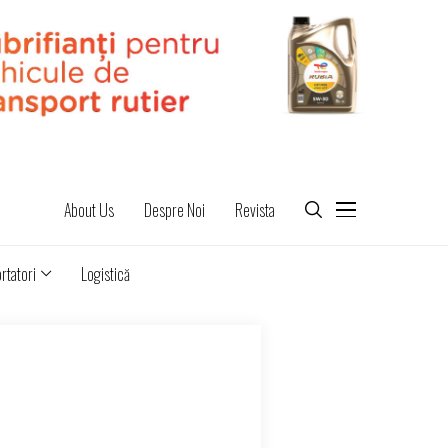
About Us
Despre Noi
Revista
rtatori
Logistică