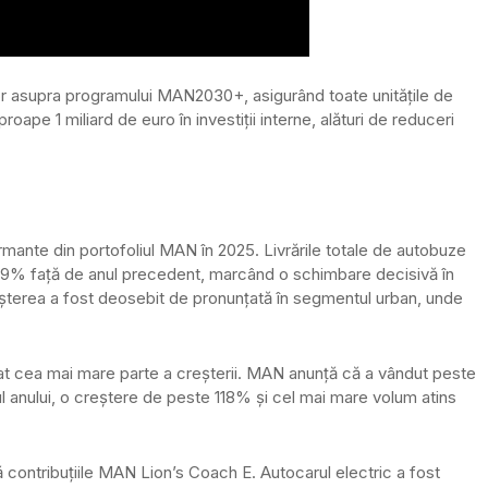
lor asupra programului MAN2030+, asigurând toate unitățile de
oape 1 miliard de euro în investiții interne, alături de reduceri
rmante din portofoliul MAN în 2025. Livrările totale de autobuze
 49% față de anul precedent, marcând o schimbare decisivă în
șterea a fost deosebit de pronunțată în segmentul urban, unde
at cea mai mare parte a creșterii. MAN anunță că a vândut peste
l anului, o creștere de peste 118% și cel mai mare volum atins
ă contribuțiile MAN Lion’s Coach E. Autocarul electric a fost