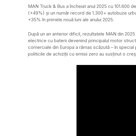
MAN Truck & Bus a încheiat anul 2025 cu 101.600 de
(+49%) și un număr record de 1.300+ autobuze urba
+35% în primele nouă luni ale anului 2025.
După un an anterior dificil, rezultatele MAN din 2025
electrice cu baterii devenind principalul motor struc
comerciale din Europa a rămas scăzută – în special pe
politicile de achiziții cu emisii zero au susținut o cre