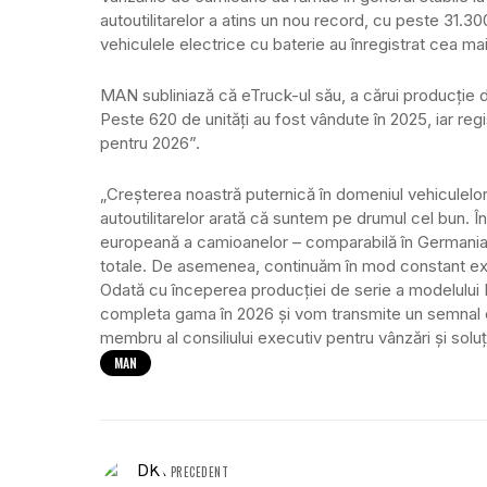
autoutilitarelor a atins un nou record, cu peste 31.3
vehiculele electrice cu baterie au înregistrat cea mai
MAN subliniază că eTruck-ul său, a cărui producție de
Peste 620 de unități au fost vândute în 2025, iar re
pentru 2026”.
„Creșterea noastră puternică în domeniul vehiculelor
autoutilitarelor arată că suntem pe drumul cel bun. Î
europeană a camioanelor – comparabilă în Germania c
totale. De asemenea, continuăm în mod constant extin
Odată cu începerea producției de serie a modelului
completa gama în 2026 și vom transmite un semnal cl
membru al consiliului executiv pentru vânzări și solu
MAN
PRECEDENT