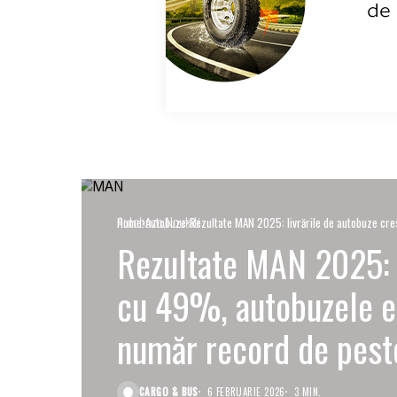
Autobuze
Noutati
Home
Autobuze
Rezultate MAN 2025: livrările de autobuze cre
Rezultate MAN 2025: l
cu 49%, autobuzele el
număr record de peste
CARGO & BUS
6 FEBRUARIE 2026
3 MIN.