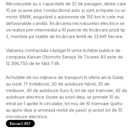
Microbuzele au o capacitate de 22 de pasageri, dintre care
10 pe scaune plus conducătorul auto și sunt echipate cu un
motor BMW, asigurând o autonomie de 150 km în cele mai
defavorabile condiții. Încărcarea microbuzelor electrice se
va realiza prin intermediul a 10 puncte de încărcare priză tip
2, montate pe stațiile de încărcare lentă de 22 kW fiecare.
Valoarea contractului câștigat în urma licitației publice de
compania Karsan Otomotiv Sanayii Ve Ticares AS este de
12.306.750 de lei fără TVA.
Achizițiile de noi mijloace de transport în ultimii ani la Galați
au vizat: 17 troleibuze, 20 de autobuze hibrid, 20 de
minibuze, 40 de autobuze Euro 6, lot de opt tramvaie, 42 de
autobuze electrice (toate au sosit deja, iar primele 10 au
intrat pe 1 aprilie în circulație, lot nou de 10 tramvaie (patru
au ajuns deja și urmează restul de șase) și acest lot de 10
microbuze electrice.
Karsan E-JEST