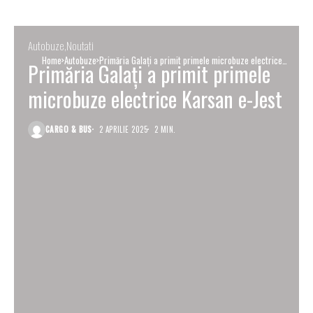
Autobuze
Noutati
Home
Autobuze
Primăria Galați a primit primele microbuze electrice
Primăria Galați a primit primele
Karsan e-Jest
microbuze electrice Karsan e-Jest
CARGO & BUS
2 APRILIE 2025
2 MIN.