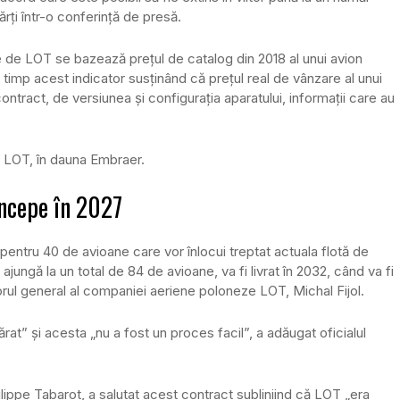
rţi într-o conferinţă de presă.
e de LOT se bazează preţul de catalog din 2018 al unui avion
timp acest indicator susţinând că preţul real de vânzare al unui
tract, de versiunea şi configuraţia aparatului, informaţii care au
de LOT, în dauna Embraer.
începe în 2027
al pentru 40 de avioane care vor înlocui treptat actuala flotă de
jungă la un total de 84 de avioane, va fi livrat în 2032, când va fi
orul general al companiei aeriene poloneze LOT, Michal Fijol.
at” şi acesta „nu a fost un proces facil”, a adăugat oficialul
hilippe Tabarot, a salutat acest contract subliniind că LOT „era