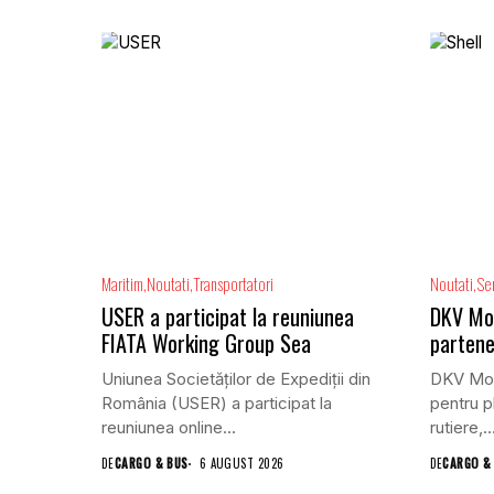
Maritim
Noutati
Transportatori
Noutati
Ser
USER a participat la reuniunea
DKV Mobi
FIATA Working Group Sea
partene
Uniunea Societăților de Expediții din
DKV Mobi
România (USER) a participat la
pentru pl
reuniunea online...
rutiere,..
DE
CARGO & BUS
6 AUGUST 2026
DE
CARGO &