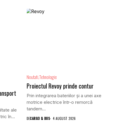
Noutati
Tehnologie
Proiectul Revoy prinde contur
ansport
Prin integrarea bateriilor și a unei axe
motrice electrice într-o remorcă
tandem...
ltate ale
ric în...
DE
CARGO & BUS
4 AUGUST 2026