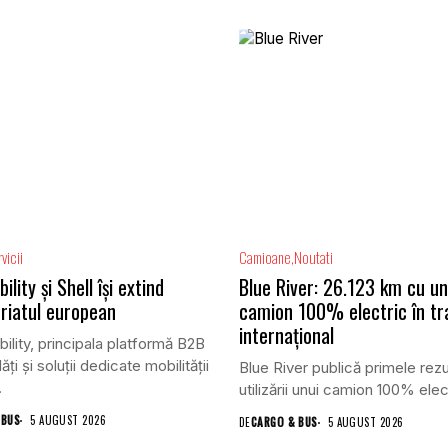
vicii
Camioane
Noutati
lity și Shell își extind
Blue River: 26.123 km cu un
riatul european
camion 100% electric în tr
internațional
lity, principala platformă B2B
ăți și soluții dedicate mobilității
Blue River publică primele rezu
.
utilizării unui camion 100% elect
 BUS
5 AUGUST 2026
DE
CARGO & BUS
5 AUGUST 2026