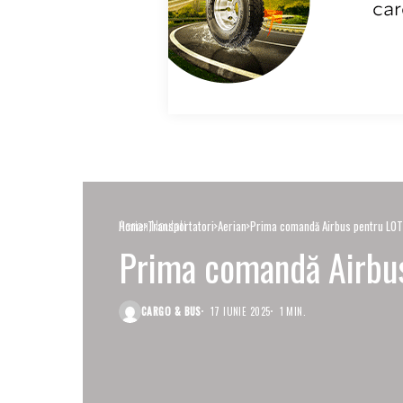
Aerian
Noutati
Home
Transportatori
Aerian
Prima comandă Airbus pentru LOT
Prima comandă Airbu
CARGO & BUS
17 IUNIE 2025
1 MIN.