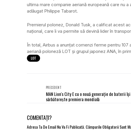
ultima mare companie aeriană europeană care nu a a
adăugat Philippe Tabarot.
Premierul polonez, Donald Tusk, a calificat acest aco
naţional, care îi va permite să devină lider în transpo
În total, Airbus a anunţat comenzi ferme pentru 10
aeriană poloneză LOT şi grupul japonez ANA, în prima 
LOT
PRECEDENT
MAN Lion's City E cu o nouă generație de baterii își
sărbătorește premiera mondială
COMENTAȚI?
Adresa Ta De Email Nu Va Fi Publicată.
Câmpurile Obligatorii Sunt 