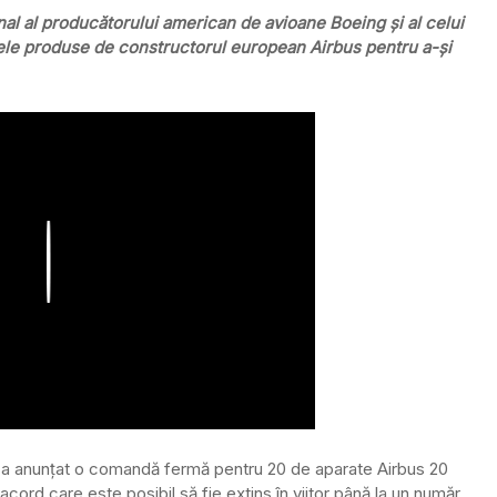
al al producătorului american de avioane Boeing şi al celui
nele produse de constructorul european Airbus pentru a-şi
Play
OT a anunţat o comandă fermă pentru 20 de aparate Airbus 20
ord care este posibil să fie extins în viitor până la un număr