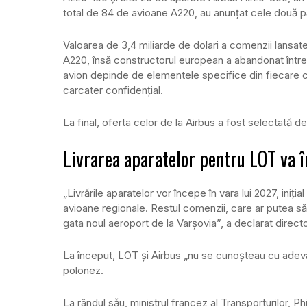
total de 84 de avioane A220, au anunţat cele două pă
Valoarea de 3,4 miliarde de dolari a comenzii lansat
A220, însă constructorul european a abandonat între 
avion depinde de elementele specifice din fiecare con
carcater confidenţial.
La final, oferta celor de la Airbus a fost selectată 
Livrarea aparatelor pentru LOT va 
„Livrările aparatelor vor începe în vara lui 2027, iniţi
avioane regionale. Restul comenzii, care ar putea să a
gata noul aeroport de la Varşovia”, a declarat direct
La început, LOT şi Airbus „nu se cunoşteau cu adevăr
polonez.
La rândul său, ministrul francez al Transporturilor, P