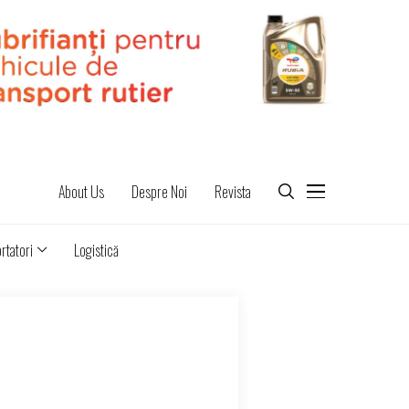
About Us
Despre Noi
Revista
rtatori
Logistică