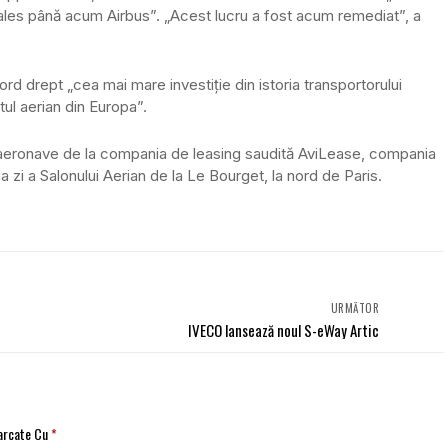
les până acum Airbus”. „Acest lucru a fost acum remediat”, a
rd drept „cea mai mare investiţie din istoria transportorului
rtul aerian din Europa”.
7 aeronave de la compania de leasing saudită AviLease, compania
zi a Salonului Aerian de la Le Bourget, la nord de Paris.
URMĂTOR
IVECO lansează noul S-eWay Artic
Marcate Cu
*