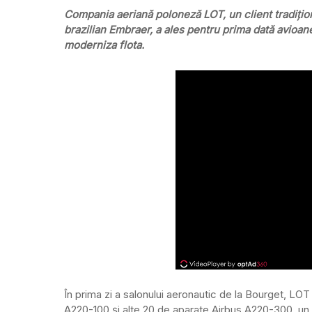
Compania aeriană poloneză LOT, un client tradiţion
brazilian Embraer, a ales pentru prima dată avioa
moderniza flota.
În prima zi a salonului aeronautic de la Bourget, L
A220-100 şi alte 20 de aparate Airbus A220-300, un ac