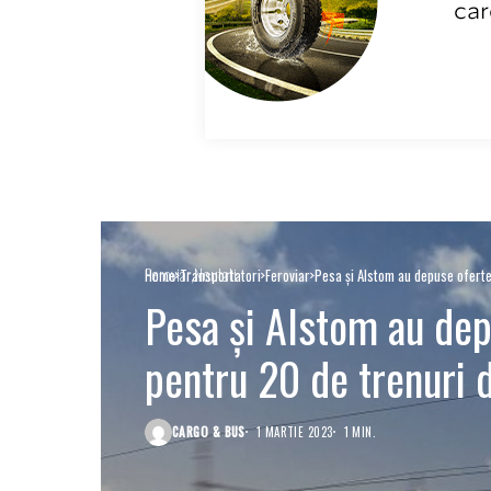
Feroviar
Noutati
Home
Transportatori
Feroviar
Pesa și Alstom au depuse oferte 
Pesa și Alstom au depu
pentru 20 de trenuri 
CARGO & BUS
1 MARTIE 2023
1 MIN.