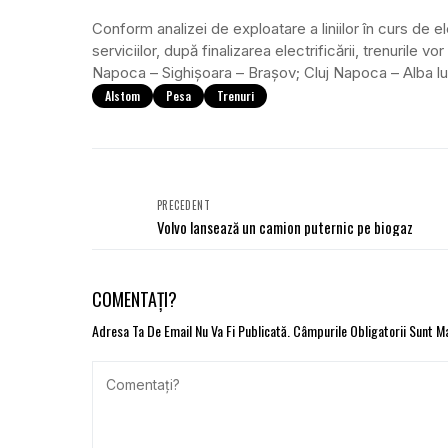
Conform analizei de exploatare a liniilor în curs de 
serviciilor, după finalizarea electrificării, trenurile 
Napoca – Sighișoara – Brașov; Cluj Napoca – Alba lul
Alstom
Pesa
Trenuri
PRECEDENT
Volvo lansează un camion puternic pe biogaz
COMENTAȚI?
Adresa Ta De Email Nu Va Fi Publicată.
Câmpurile Obligatorii Sunt 