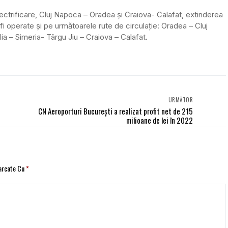
electrificare, Cluj Napoca – Oradea și Craiova- Calafat, extinderea
vor fi operate și pe următoarele rute de circulație: Oradea – Cluj
ia – Simeria- Târgu Jiu – Craiova – Calafat.
URMĂTOR
CN Aeroporturi București a realizat profit net de 215
milioane de lei în 2022
Marcate Cu
*