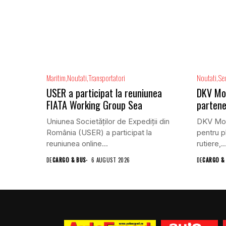
Maritim
Noutati
Transportatori
Noutati
Ser
USER a participat la reuniunea
DKV Mobi
FIATA Working Group Sea
partene
Uniunea Societăților de Expediții din
DKV Mobi
România (USER) a participat la
pentru pl
reuniunea online...
rutiere,..
DE
CARGO & BUS
6 AUGUST 2026
DE
CARGO &