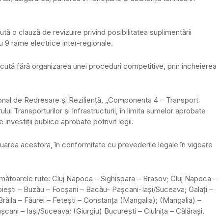
ă o clauză de revizuire privind posibilitatea suplimentării
u 9 rame electrice inter-regionale.
făcută fără organizarea unei proceduri competitive, prin încheierea
țional de Redresare și Reziliență, „Componenta 4 – Transport
ului Transporturilor şi Infrastructurii, în limita sumelor aprobate
nvestiții publice aprobate potrivit legii.
luarea acestora, în conformitate cu prevederile legale în vigoare
următoarele rute: Cluj Napoca – Sighișoara – Brașov; Cluj Napoca –
loiești – Buzău – Focșani – Bacău- Pașcani-Iași/Suceava; Galați –
răila – Făurei – Fetești – Constanța (Mangalia); (Mangalia) –
cani – Iași/Suceava; (Giurgiu) București – Ciulnița – Călărași.