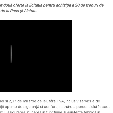
două oferte la licitația pentru achiziția a 20 de trenuri de
 de la Pesa și Alstom.
Play
ei și 2,37 de miliarde de lei, fără TVA, inclusiv serviciile de
ții optime de siguranță și confort, instruire a personalului în ceea
tul, asigurarea, punerea în funcţiune şi asistenţa tehnică în