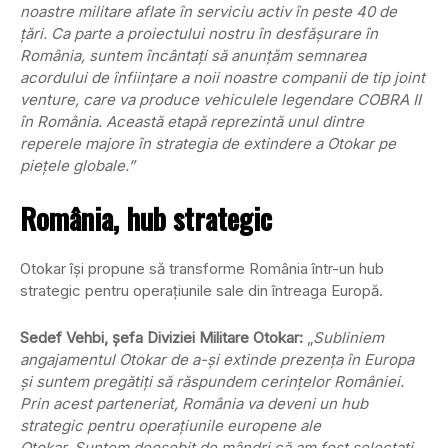
noastre militare aflate în serviciu activ în peste 40 de
țări.
Ca parte a proiectului nostru în desfășurare în
România, suntem încântați să anunțăm semnarea
acordului de înființare a noii noastre companii de tip joint
venture, care va produce vehiculele legendare COBRA II
în România. Această etapă reprezintă unul dintre
reperele majore în strategia de extindere a Otokar pe
piețele globale.”
România, hub strategic
Otokar își propune să transforme România într-un hub
strategic pentru operațiunile sale din întreaga Europă.
Sedef Vehbi, șefa Diviziei Militare Otokar:
„
Subliniem
angajamentul Otokar de a-și extinde prezența în Europa
și suntem pregătiți să răspundem cerințelor României.
Prin acest parteneriat, România va deveni un hub
strategic pentru operațiunile europene ale
Otokar.
Suntem deosebit de mândri că am fost selectați