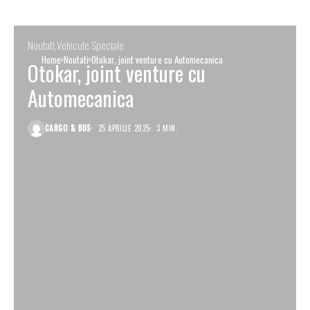
Noutati
Vehicule Speciale
Home
Noutati
Otokar, joint venture cu Automecanica
Otokar, joint venture cu
Automecanica
CARGO & BUS
25 APRILIE 2025
3 MIN.