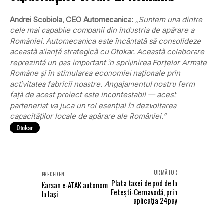
Andrei Scobiola, CEO Automecanica:
„Suntem una dintre
cele mai capabile companii din industria de apărare a
României. Automecanica este încântată să consolideze
această alianță strategică cu Otokar. Această colaborare
reprezintă un pas important în sprijinirea Forțelor Armate
Române și în stimularea economiei naționale prin
activitatea fabricii noastre. Angajamentul nostru ferm
față de acest proiect este incontestabil — acest
parteneriat va juca un rol esențial în dezvoltarea
capacităților locale de apărare ale României.”
Otokar
URMĂTOR
PRECEDENT
Plata taxei de pod de la
Karsan e-ATAK autonom
Fetești-Cernavodă, prin
la Iași
aplicația 24pay