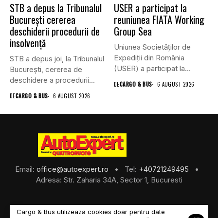
STB a depus la Tribunalul
USER a participat la
București cererea
reuniunea FIATA Working
deschiderii procedurii de
Group Sea
insolvență
Uniunea Societăților de
Expediții din România
STB a depus joi, la Tribunalul
(USER) a participat la
Bucureşti, cererea de
reuniunea online...
deschidere a procedurii...
DE
CARGO & BUS
6 AUGUST 2026
DE
CARGO & BUS
6 AUGUST 2026
Email:
office@autoexpert.ro
• Tel:
+40721249495
•
Adresa: Str. Zaharia 34A, Sector 1, Bucuresti
Cargo & Bus utilizeaza cookies doar pentru date