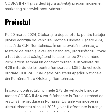
COBRA II 4×4 și va desfășura activități precum inginerie,
marketing și servicii post-vânzare.
Proiectul
Pe 20 martie 2024, Otokar și-a depus oferta pentru licitația
privind achiziția de Vehicule Tactice Blindate Ușoare 4×4,
inițiată de C.N. Romtehnica. În urma evaluării tehnice, a
testelor de teren și evaluării financiare, producătorul Otokar
a fost declarat câștigătorul licitației, iar pe 27 noiembrie
2024 a fost semnat un contract multianual în valoare de
4,26 miliarde de lei, pentru furnizarea a 1.059 de vehicule
blindate COBRA II 4×4 către Ministerul Apărării Naționale
din România, între Otokar și Romtehnica.
În cadrul contractului, primele 278 de vehicule blindate
tactice COBRA II 4×4 vor fi fabricate în Turcia, urmând ca
restul să fie produse în România. Livrările vor începe în
ultimul trimestru al anului 2025 și vor fi efectuate în tranșe,