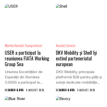
Maritim
Noutati
Transportatori
Noutati
Servicii
USER a participat la
DKV Mobility și Shell își
reuniunea FIATA Working
extind parteneriatul
Group Sea
european
Uniunea Societăților de
DKV Mobility, principala
Expediții din România
platformă B2B pentru plăți și
(USER) a participat la
soluții dedicate mobilității
reuniunea online...
rutiere,...
DE
CARGO & BUS
6 AUGUST 2026
DE
CARGO & BUS
5 AUGUST 2026