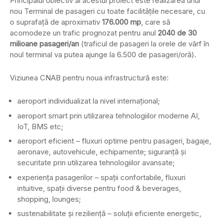
Principalul obiectiv al acestui proiect este realizarea unui
nou Terminal de pasageri cu toate facilitățile necesare, cu
o suprafață de aproximativ
176.000 mp
, care să
acomodeze un trafic prognozat pentru anul
2040 de 30
milioane pasageri/an
(traficul de pasageri la orele de vârf în
noul terminal va putea ajunge la 6.500 de pasageri/oră).
Viziunea CNAB pentru noua infrastructură este:
aeroport individualizat la nivel internațional;
aeroport smart prin utilizarea tehnologiilor moderne AI,
IoT, BMS etc;
aeroport eficient – fluxuri optime pentru pasageri, bagaje,
aeronave, autovehicule, echipamente; siguranță și
securitate prin utilizarea tehnologiilor avansate;
experiența pasagerilor – spații confortabile, fluxuri
intuitive, spații diverse pentru food & beverages,
shopping, lounges;
sustenabilitate și reziliență – soluții eficiente energetic,