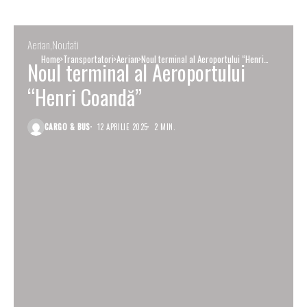
Aerian
Noutati
Home
Transportatori
Aerian
Noul terminal al Aeroportului “Henri
Noul terminal al Aeroportului
Coandă”
“Henri Coandă”
CARGO & BUS
12 APRILIE 2025
2 MIN.