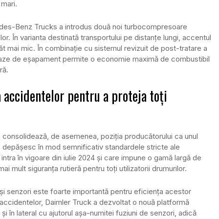
 mari.
edes-Benz Trucks a introdus două noi turbocompresoare
lor. În varianta destinată transportului pe distanțe lungi, accentul
 mai mic. În combinație cu sistemul revizuit de post-tratare a
aze de eșapament permite o economie maximă de combustibil
ră.
accidentelor pentru a proteja toți
s L consolidează, de asemenea, poziția producătorului ca unul
me depășesc în mod semnificativ standardele stricte ale
ntra în vigoare din iulie 2024 și care impune o gamă largă de
i mult siguranța rutieră pentru toți utilizatorii drumurilor.
și senzori este foarte importantă pentru eficiența acestor
a accidentelor, Daimler Truck a dezvoltat o nouă platformă
i în lateral cu ajutorul așa-numitei fuziuni de senzori, adică