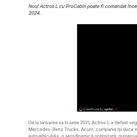
Noul Actros L cu ProCabin poate fi comandat încep
2024.
De la lansarea sa în iunie 2021, Actros L a definit 
Mercedes-Benz Trucks. Acum, compania își duce nava
autovehiculului, o aerodinamică optimizată, numeroase