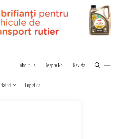
About Us
Despre Noi
Revista
rtatori
Logistică