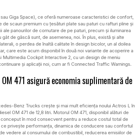
ig sau Giga Space), ce oferă numeroase caracteristici de confort,
e de scaun premium cu țesături plate sau paturi cu rafturi pline și
i ale panourilor de comutare de pe paturi, precum și iluminarea
 gât de gâscă sunt, de asemenea, noi. În plus, există și alte
aterali, o perdea de înaltă calitate în design bicolor, un al doilea
tar, care este acum disponibil în două noi variante de acoperire a
 și Multimedia Cockpit Interactive 2, cu un design de meniu
 continuare și aplicații noi, cum ar fi Connected Traffic Warnings.
el OM 471 asigură economia suplimentară de
edes-Benz Trucks crește și mai mult eficiența noului Actros L în
esel OM 471 de 12,8 litri. Motorul OM 471, disponibil alături de
conceput în mod consecvent pentru a reduce costul total de
 ce privește performanța, dinamica de conducere sau confortul
de vedere al consumului de combustibil, reducerea emisiilor de