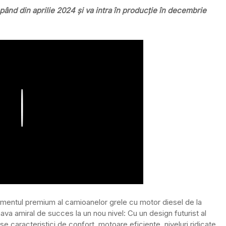
ând din aprilie 2024 și va intra în producție în decembrie
Play
segmentul premium al camioanelor grele cu motor diesel de la
 amiral de succes la un nou nivel: Cu un design futurist al
 caracteristici de confort, motoare eficiente, niveluri ridicate