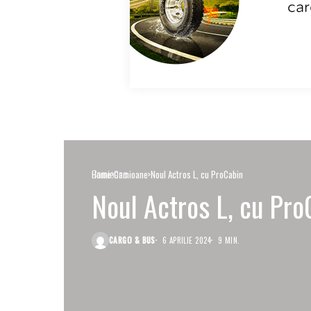
Camioane
Home
Camioane
Noul Actros L, cu ProCabin
Noul Actros L, cu Pro
CARGO & BUS
6 APRILIE 2024
9 MIN.