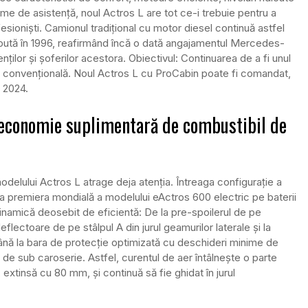
e de asistență, noul Actros L are tot ce-i trebuie pentru a
fesioniști. Camionul tradițional cu motor diesel continuă astfel
pută în 1996, reafirmând încă o dată angajamentul Mercedes-
ților și șoferilor acestora. Obiectivul: Continuarea de a fi unul
sie convențională. Noul Actros L cu ProCabin poate fi comandat,
e 2024.
 economie suplimentară de combustibil de
delului Actros L atrage deja atenția. Întreaga configurație a
a premiera mondială a modelului eActros 600 electric pe baterii
namică deosebit de eficientă: De la pre-spoilerul de pe
deflectoare de pe stâlpul A din jurul geamurilor laterale și la
 până la bara de protecție optimizată cu deschideri minime de
ri de sub caroserie. Astfel, curentul de aer întâlnește o parte
extinsă cu 80 mm, și continuă să fie ghidat în jurul