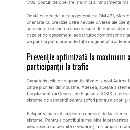
CO2, costuri de operare mai mici și randamente mai
Odată cu cea de-a treia generație a OM 471, Merc
orientate cu precizie către nevoile diverse ale clienți
se pune pe obținerea unui consum de combustibil cât
gazelor de eșapament, acest turbocompresor de g
de până la patru procente față de generația anterioa
Prevenție optimizată la maximum a 
participanții la trafic
Caracteristicile de siguranță utilizate la noul Actro
dintre pionierii din industrie. Adesea, aceste siste
Regulamentului General de Siguranță (GSR), care va i
sisteme de asistență pentru șoferi pentru a spori și ma
Echiparea autovehiculelor cu camere de luat vederi 
sisteme. Pentru a contribui și mai bine la prevenire
electronică ce permite o vedere și mai amplă în față ș