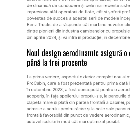
de dinamică de conducere și cele mai recente sistem
impresiona atât operatorii de flote, cât și șoferii pro
povestea de succes a acestei serii de modele înce
Benz Trucks de a răspunde cât mai bine nevoilor clien
dintre pionierii din industria camioanelor cu propul
din aprilie 2024, și va intra în producție, în decembri
Noul design aerodinamic asigură o
până la trei procente
La prima vedere, aspectul exterior complet nou al mo
ProCabin, care a fost prezentată pentru prima dată l
în octombrie 2023, a fost concepută pentru o aerodi
acoperiș, în fața spoilerului propriu-zis, la panourile 
clapeta mare și plată din partea frontală a cabinei,
admisie a aerului pentru răcire și la noile sale panou
frontală favorabilă din punct de vedere aerodinamic, 
autovehiculului în mod cât mai optimizat posibil.