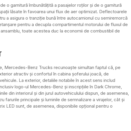
e o garnitură îmbunătățită a pasajelor roților și de o garnitură
 spații lăsate în favoarea unui flux de aer optimizat. Deflectoarele
tru a asigura o tranziție bună între autocamionul cu semiremorcă
de etanșare pentru a decupla compartimentul motorului de fluxul de
 ansamblu, toate acestea duc la economii de combustibil de
r
 sale, Mercedes-Benz Trucks recunoaște simultan faptul că, pe
terior atractiv și confortul în cabina șoferului joacă, de
hicule. La exterior, detaliile notabile în acest sens includ
inclusiv logo-ul Mercedes-Benz și inscripțiile în Dark Chrome,
nile din interiorul și din jurul autovehiculului dispun, de asemenea,
 farurile principale și luminile de semnalizare a virajelor, cât și
Matrix LED sunt, de asemenea, disponibile opțional pentru o