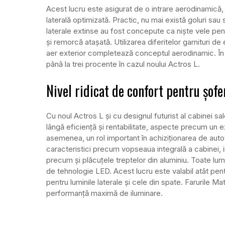
Acest lucru este asigurat de o intrare aerodinamică, d
laterală optimizată. Practic, nu mai există goluri sau
laterale extinse au fost concepute ca niște vele pen
și remorcă atașată. Utilizarea diferitelor garnituri 
aer exterior completează conceptul aerodinamic. În
până la trei procente în cazul noului Actros L.
Nivel ridicat de confort pentru șofe
Cu noul Actros L și cu designul futurist al cabinei
lângă eficiență și rentabilitate, aspecte precum un ex
asemenea, un rol important în achiziționarea de autove
caracteristici precum vopseaua integrală a cabinei, 
precum și plăcuțele treptelor din aluminiu. Toate lumi
de tehnologie LED. Acest lucru este valabil atât pentru
pentru luminile laterale și cele din spate. Farurile 
performanță maximă de iluminare.