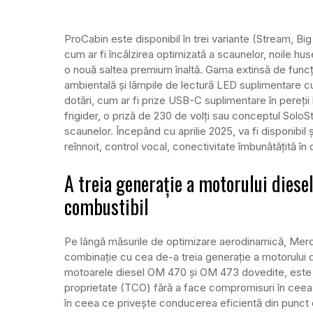
ProCabin este disponibil în trei variante (Stream, B
cum ar fi încălzirea optimizată a scaunelor, noile hus
o nouă saltea premium înaltă. Gama extinsă de funcți
ambientală și lămpile de lectură LED suplimentare cu
dotări, cum ar fi prize USB-C suplimentare în pereții l
frigider, o priză de 230 de volți sau conceptul SoloS
scaunelor. Începând cu aprilie 2025, va fi disponibil
reînnoit, control vocal, conectivitate îmbunătățită în
A treia generație a motorului dies
combustibil
Pe lângă măsurile de optimizare aerodinamică, Merc
combinație cu cea de-a treia generație a motorului di
motoarele diesel OM 470 și OM 473 dovedite, este 
proprietate (TCO) fără a face compromisuri în ceea
în ceea ce privește conducerea eficientă din punct 