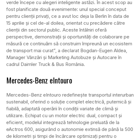
verde începe cu alegeri inteligente astăzi. În acest scop au
fost planificate două evenimente: unul special conceput
pentru clienții privați, ce a avut loc deja la Berlin în data de
15 aprilie și cel de-al doilea, orientat cu precădere către
clienții din sectorul public. Aceste întâlniri oferă
perspective, demonstrații și oportunități de colaborare pe
măsură ce continuăm să construim împreună un ecosistem
de transport mai curat”, a declarat Bogdan-Eugen Aldea,
Manager Vânzări și Marketing Autobuze și Autocare în
cadrul Daimler Truck & Bus România.
Mercedes-Benz eIntouro
Mercedes-Benz eIntouro redefinește transportul interurban
sustenabil, oferind o soluție complet electrică, puternică și
fiabilă, adaptată operării în condiții variate de climă și
utilizare. Echipat cu un motor electric dual, compact și
eficient, modelul integrează tehnologie preluată de la
eActros 600, asigurând o autonomie extinsă de până la 500
de kilometri și timpi de încărcare optimizați pentru o