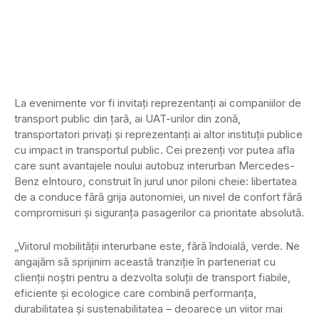
La evenimente vor fi invitați reprezentanți ai companiilor de
transport public din țară, ai UAT-urilor din zonă,
transportatori privați și reprezentanți ai altor instituții publice
cu impact in transportul public. Cei prezenți vor putea afla
care sunt avantajele noului autobuz interurban Mercedes-
Benz eIntouro, construit în jurul unor piloni cheie: libertatea
de a conduce fără grija autonomiei, un nivel de confort fără
compromisuri și siguranța pasagerilor ca prioritate absolută.
„Viitorul mobilității interurbane este, fără îndoială, verde. Ne
angajăm să sprijinim această tranziție în parteneriat cu
clienții noștri pentru a dezvolta soluții de transport fiabile,
eficiente și ecologice care combină performanța,
durabilitatea și sustenabilitatea – deoarece un viitor mai