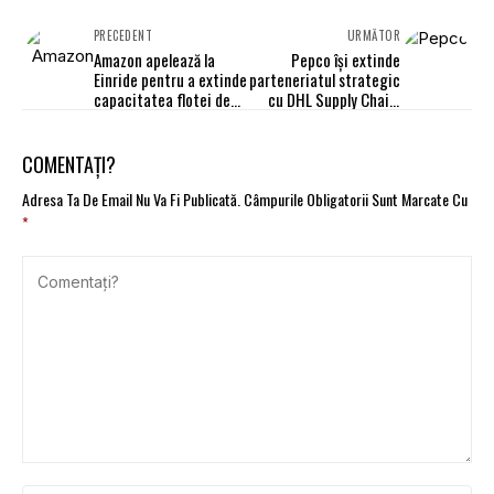
PRECEDENT
URMĂTOR
Amazon apelează la
Pepco își extinde
Einride pentru a extinde
parteneriatul strategic
capacitatea flotei de
cu DHL Supply Chain.
camioane electrice
București, pe lista hub-
urilor strategice din
Europa
COMENTAȚI?
Adresa Ta De Email Nu Va Fi Publicată.
Câmpurile Obligatorii Sunt Marcate Cu
*