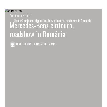
Camioane
Noutati
Home
Camioane
Mercedes-Benz eIntouro, roadshow în România
Mercedes-Benz eIntouro,
roadshow în România
CARGO & BUS
4 MAI 2026
2 MIN.