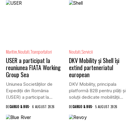
Maritim
Noutati
Transportatori
Noutati
Servicii
USER a participat la
DKV Mobility și Shell își
reuniunea FIATA Working
extind parteneriatul
Group Sea
european
Uniunea Societăților de
DKV Mobility, principala
Expediții din România
platformă B2B pentru plăți și
(USER) a participat la
soluții dedicate mobilității
reuniunea online...
rutiere,...
DE
CARGO & BUS
6 AUGUST 2026
DE
CARGO & BUS
5 AUGUST 2026