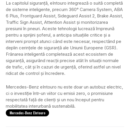
La capitolul siguranță, eIntouro integrează o suită completă
de sisteme inteligente, precum 360° Camera System, ABA
6 Plus, Frontguard Assist, Sideguard Assist 2, Brake Assist,
Traffic Sign Assist, Attention Assist și monitorizarea
presiunii în pneuri. Aceste tehnologii lucrează împreună
pentru a sprijini șoferul, a anticipa situațiile critice și a
interveni prompt atunci când este necesar, respectând pe
deplin cerințele de siguranță ale Uniunii Europene (GSR).
Frânarea inteligentă completează acest ecosistem de
siguranță, asigurând reacții precise atât în situații normale
de trafic, cât și în cazuri de urgență, oferind astfel un nivel
ridicat de control și încredere.
Mercedes-Benz eIntouro nu este doar un autobuz electric,
ci o investiție într-un viitor cu emisii zero, o promisiune
respectată față de clienți și un nou început pentru
mobilitatea interurbană sustenabilă.
Mercedes-Benz EIntouro