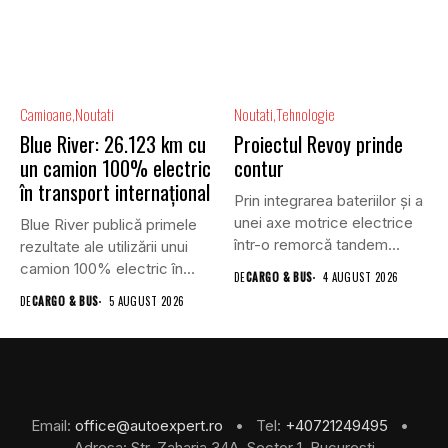
Camioane
Noutati
Noutati
Tehnologie
Blue River: 26.123 km cu
Proiectul Revoy prinde
un camion 100% electric
contur
în transport internațional
Prin integrarea bateriilor și a
unei axe motrice electrice
Blue River publică primele
într-o remorcă tandem...
rezultate ale utilizării unui
camion 100% electric în...
DE
CARGO & BUS
4 AUGUST 2026
DE
CARGO & BUS
5 AUGUST 2026
Email:
office@autoexpert.ro
• Tel:
+40721249495
•
Adresa: Str. Zaharia 34A, Sector 1, Bucuresti