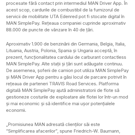
procesate fără contact prin intermediul MAN Driver App. În
acest scop, cardurile de combustibil de la furnizorul de
servicii de mobilitate UTA Edenred pot fi stocate digital în
MAN SimplePay. Rețeaua companiei cuprinde aproximativ
88.000 de puncte de vânzare în 40 de țări.
Aproximativ 1.900 de benzinării din Germania, Belgia, Italia,
Lituania, Austria, Polonia, Spania și Ungaria acceptă, în
prezent, funcționalitatea cardului de carburant contactless
MAN SimplePay. Alte stații și țări sunt adăugate continuu.
De asemenea, șoferii de camion pot utiliza MAN SimplePay
și MAN Driver App pentru a găsi locul de parcare potrivit în
rețeaua de parteneri TRAVIS Road Services. Platforma
digitală MAN SimplePay ajută administratorii de flote să
gestioneze costurile de exploatare ale flotei lor într-un mod
și mai economic și să identifice mai ușor potențialele
economii.
„Promisiunea MAN adresată clienților săi este
“Simplificarea afacerilor”, spune Friedrich-W. Baumann,