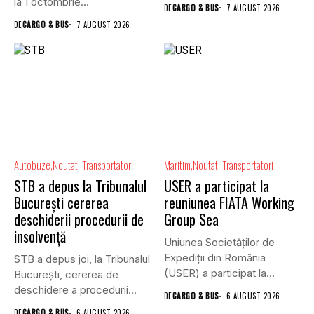
la 1 octombrie...
DE
CARGO & BUS
7 AUGUST 2026
DE
CARGO & BUS
7 AUGUST 2026
Autobuze
Noutati
Transportatori
Maritim
Noutati
Transportatori
STB a depus la Tribunalul
USER a participat la
București cererea
reuniunea FIATA Working
deschiderii procedurii de
Group Sea
insolvență
Uniunea Societăților de
Expediții din România
STB a depus joi, la Tribunalul
(USER) a participat la
Bucureşti, cererea de
reuniunea online...
deschidere a procedurii...
DE
CARGO & BUS
6 AUGUST 2026
DE
CARGO & BUS
6 AUGUST 2026