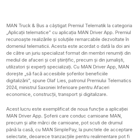
MAN Truck & Bus a câștigat Premiul Telematik la categoria
„Aplicații telematice” cu aplicația MAN Driver App. Premiul
recunoaște realizările și soluțiile remarcabile dezvoltate în
domeniul telematicii. Acesta este acordat o dată la doi ani
de către un juriu specializat format din membri renumiți din
mediul de afaceri și cel științific, precum și din jurnaliști,
utilizatori și experți specializați. Cu MAN Driver App, MAN
dorește „să facă accesibile șoferilor beneficiile
digitalizării”, spune Olaf Lies, patronul Premiului Telematics
2024, ministrul Saxoniei Inferioare pentru Afaceri
economice, construcții, transport și digitalizare.
Acest lucru este exemplificat de noua funcție a aplicației
MAN Driver App. Șoferii care conduc camioane MAN,
precum și alte mărci de camioane, pot scuti de drumul
până la casă, cu MAN SimplePay, la punctele de acceptare
selectate, deoarece tranzacțiile pentru realimentare pot fi