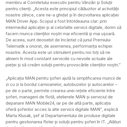
membru al Comitetului executiv pentru Vânzări și Soluții
pentru clienți. „Acesta este principiul călăuzitor al activității
noastre zilnice, care ne-a ghidat și în dezvoltarea aplicației
MAN Driver App. Scopul a fost întotdeauna clar: prin
intermediul aplicației și al celorlalte servicii digitale, dorim să
facem munca clienților noștri mai eficientă și mai ușoară.
De aceea, sunt deosebit de încântat că juriul Premiului
Telematik a onorat, de asemenea, performanța echipei
noastre. Acesta este un stimulent pentru noi toți să ne
aliniem în mod constant serviciile cu nevoile actuale ale
pieței și să creăm soluții pentru provocările clienților noștri.”
„Aplicația MAN pentru șoferi ajută la simplificarea muncii de
zi cu zi la bordul camioanelor, autobuzelor și autocarelor –
pe de o parte, permite crearea unei rețele eficiente între
șoferi, managerii de flotă, atelierele MAN și serviciul de
depanare MAN Mobile24, iar pe de altă parte, aplicația
oferă șoferilor acces la alte servicii digitale MAN”, explică
Marta Klusak, șef al Departamentului de produse digitale
pentru gestionarea flotei și soluții pentru șoferi în IT. „Alături