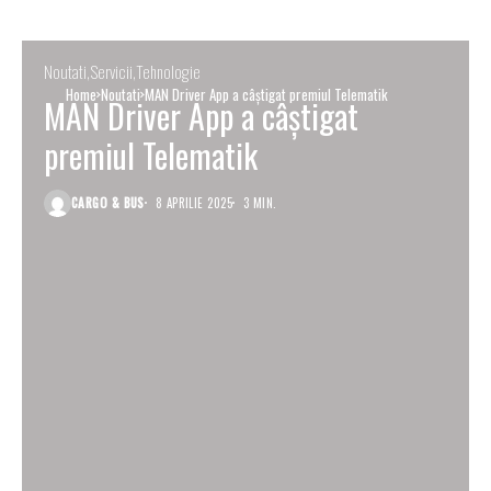
Noutati
Servicii
Tehnologie
Home
Noutati
MAN Driver App a câștigat premiul Telematik
MAN Driver App a câștigat
premiul Telematik
CARGO & BUS
8 APRILIE 2025
3 MIN.