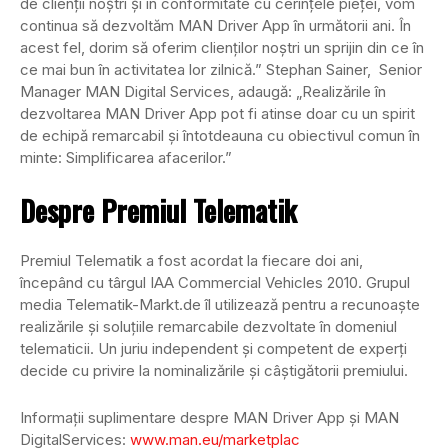
de clienții noștri și în conformitate cu cerințele pieței, vom
continua să dezvoltăm MAN Driver App în următorii ani. În
acest fel, dorim să oferim clienților noștri un sprijin din ce în
ce mai bun în activitatea lor zilnică.” Stephan Sainer, Senior
Manager MAN Digital Services, adaugă: „Realizările în
dezvoltarea MAN Driver App pot fi atinse doar cu un spirit
de echipă remarcabil și întotdeauna cu obiectivul comun în
minte: Simplificarea afacerilor.”
Despre Premiul Telematik
Premiul Telematik a fost acordat la fiecare doi ani,
începând cu târgul IAA Commercial Vehicles 2010. Grupul
media Telematik-Markt.de îl utilizează pentru a recunoaște
realizările și soluțiile remarcabile dezvoltate în domeniul
telematicii. Un juriu independent și competent de experți
decide cu privire la nominalizările și câștigătorii premiului.
Informații suplimentare despre MAN Driver App și MAN
DigitalServices:
www.man.eu/marketplac