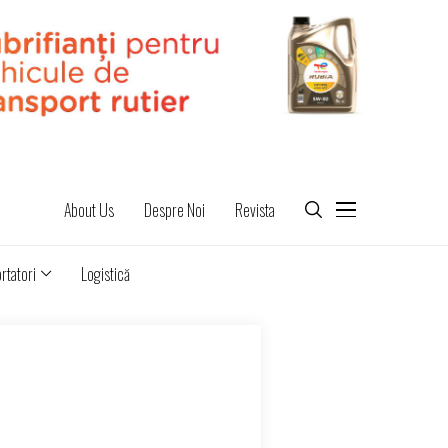
About Us
Despre Noi
Revista
rtatori
Logistică