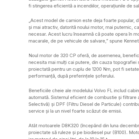
fi stingerea eficientă a incendiilor, operațiunile de sal
„Acest model de camion este deja foarte popular, dato
și mai atractiv, datorită noului motor, mai puternic, c
necesar. Acest lucru înseamnă că poate opera în m
macarale, de pe vehicule de salvare,” spune Kenne
Noul motor de 320 CP oferă, de asemenea, beneficii 
necesita mai mulți cai putere, din cauza topografiei 
proiectată pentru un cuplu de 1200 Nm, pot fi set
performanță, după preferințele șoferului.
Beneficiile cheie ale modelului Volvo FL includ cabine
automată. Sistemul eficient de combustie și filtrar
Selectivă) și DPF (Filtru Diesel de Particule) contri
service și la un nivel foarte scăzut de emisii.
Atât motoarele D8K320 (începând din luna decembrie 
proiectate să ruleze și pe biodiesel pur (B100). Motoru