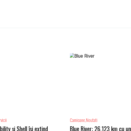
vicii
Camioane
Noutati
lity și Shell își extind
Blue River: 26.123 km cu un