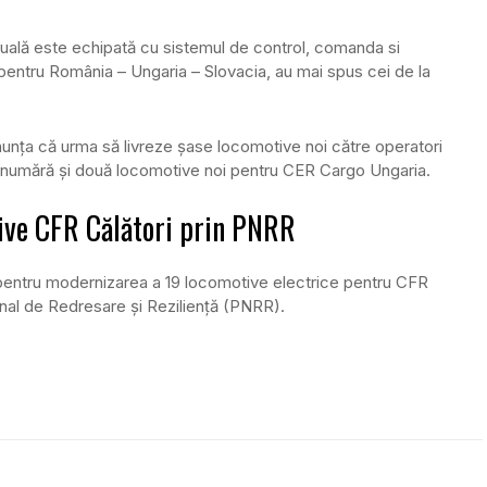
tuală este echipată cu sistemul de control, comanda si
entru România – Ungaria – Slovacia, au mai spus cei de la
nunța că urma să livreze șase locomotive noi către operatori
se numără și două locomotive noi pentru CER Cargo Ungaria.
ive CFR Călători prin PNRR
 pentru modernizarea a 19 locomotive electrice pentru CFR
ional de Redresare și Reziliență (PNRR).