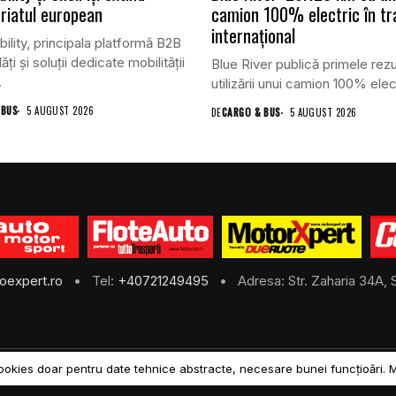
riatul european
camion 100% electric în tr
internațional
lity, principala platformă B2B
ăți și soluții dedicate mobilității
Blue River publică primele rezu
.
utilizării unui camion 100% elect
 BUS
5 AUGUST 2026
DE
CARGO & BUS
5 AUGUST 2026
oexpert.ro
• Tel:
+40721249495
• Adresa: Str. Zaharia 34A, S
ookies doar pentru date tehnice abstracte, necesare bunei funcțioări. 