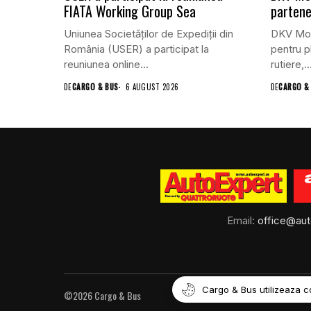
FIATA Working Group Sea
partene
Uniunea Societăților de Expediții din
DKV Mobi
România (USER) a participat la
pentru pl
reuniunea online...
rutiere,..
DE
CARGO & BUS
6 AUGUST 2026
DE
CARGO &
Email:
office@aut
Cargo & Bus utilizeaza c
©2026 Cargo & Bus