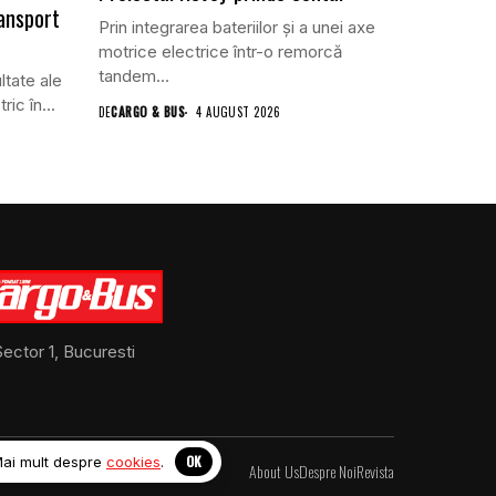
ansport
Prin integrarea bateriilor și a unei axe
motrice electrice într-o remorcă
tandem...
ltate ale
ric în...
DE
CARGO & BUS
4 AUGUST 2026
ector 1, Bucuresti
OK
Mai mult despre
cookies
.
About Us
Despre Noi
Revista