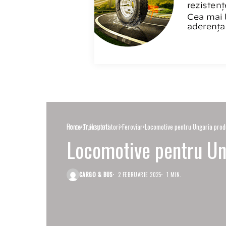
Feroviar
Noutati
Home
Transportatori
Feroviar
Locomotive pentru Ungaria prod
Locomotive pentru Un
CARGO & BUS
2 FEBRUARIE 2025
1 MIN.