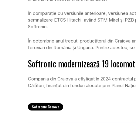
În comparație cu versiunile anterioare, versiunea ac
semnalizare ETCS Hitachi, având STM Mirel și PZB p
Softronic.
În octombrie anul trecut, producătorul din Craiova a
feroviari din România și Ungaria. Printre acestea, 
Softronic modernizează 19 locomot
Compania din Craiova a câștigat în 2024 contractul
Călători, finanțat din fonduri alocate prin Planul Naț
Softronic Craiova