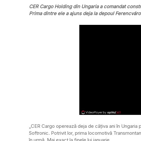
CER Cargo Holding din Ungaria a comandat constr
Prima dintre ele a ajuns deja la depoul Ferencvár
„CER Cargo operează deja de câțiva ani în Ungaria pa
Softronic. Potrivit lor, prima locomotivă Transmonta
în urmă. Mai exact la finele lui ianuarie.