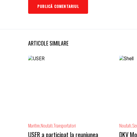
ARTICOLE SIMILARE
Maritim
Noutati
Transportatori
Noutati
Ser
USER a participat la reuniunea
DKV Mobi