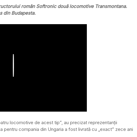
uctorului român Softronic două locomotive Transmontana.
os din Budapesta.
Play
tru locomotive de acest tip”, au precizat reprezentanții
na pentru compania din Ungaria a fost livrată cu „exact” zece ani