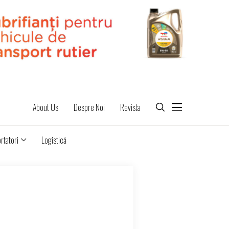
About Us
Despre Noi
Revista
rtatori
Logistică