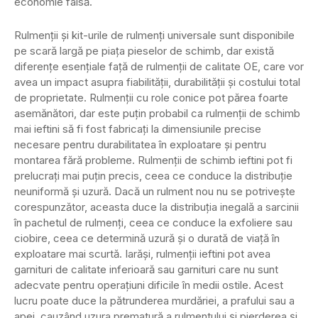
economie falsă.
Rulmenții și kit-urile de rulmenți universale sunt disponibile
pe scară largă pe piața pieselor de schimb, dar există
diferențe esențiale față de rulmenții de calitate OE, care vor
avea un impact asupra fiabilității, durabilității și costului total
de proprietate. Rulmenții cu role conice pot părea foarte
asemănători, dar este puțin probabil ca rulmenții de schimb
mai ieftini să fi fost fabricați la dimensiunile precise
necesare pentru durabilitatea în exploatare și pentru
montarea fără probleme. Rulmenții de schimb ieftini pot fi
prelucrați mai puțin precis, ceea ce conduce la distribuție
neuniformă și uzură. Dacă un rulment nou nu se potrivește
corespunzător, aceasta duce la distribuția inegală a sarcinii
în pachetul de rulmenți, ceea ce conduce la exfoliere sau
ciobire, ceea ce determină uzură și o durată de viață în
exploatare mai scurtă. Iarăși, rulmenții ieftini pot avea
garnituri de calitate inferioară sau garnituri care nu sunt
adecvate pentru operațiuni dificile în medii ostile. Acest
lucru poate duce la pătrunderea murdăriei, a prafului sau a
apei, cauzând uzura prematură a rulmentului și pierderea și