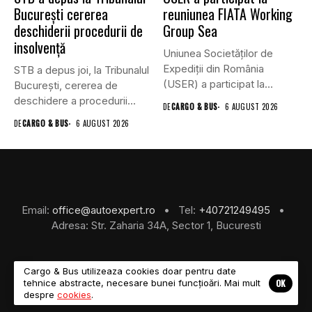
București cererea
reuniunea FIATA Working
deschiderii procedurii de
Group Sea
insolvență
Uniunea Societăților de
Expediții din România
STB a depus joi, la Tribunalul
(USER) a participat la
Bucureşti, cererea de
reuniunea online...
deschidere a procedurii...
DE
CARGO & BUS
6 AUGUST 2026
DE
CARGO & BUS
6 AUGUST 2026
Email:
office@autoexpert.ro
• Tel:
+40721249495
•
Adresa: Str. Zaharia 34A, Sector 1, Bucuresti
Cargo & Bus utilizeaza cookies doar pentru date
OK
tehnice abstracte, necesare bunei funcțioări. Mai mult
©2026 Cargo & Bus
despre
cookies
.
About Us
Despre Noi
Revista