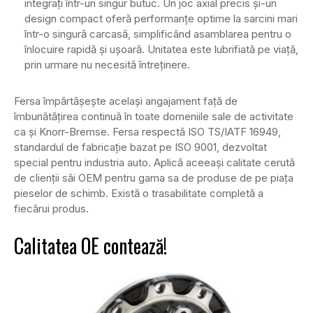
integrați într-un singur butuc. Un joc axial precis și-un
design compact oferă performanțe optime la sarcini mari
într-o singură carcasă, simplificând asamblarea pentru o
înlocuire rapidă și ușoară. Unitatea este lubrifiată pe viață,
prin urmare nu necesită întreținere.
Fersa împărtășește același angajament față de
îmbunătățirea continuă în toate domeniile sale de activitate
ca și Knorr-Bremse. Fersa respectă ISO TS/IATF 16949,
standardul de fabricație bazat pe ISO 9001, dezvoltat
special pentru industria auto. Aplică aceeași calitate cerută
de clienții săi OEM pentru gama sa de produse de pe piața
pieselor de schimb. Există o trasabilitate completă a
fiecărui produs.
Calitatea OE contează!