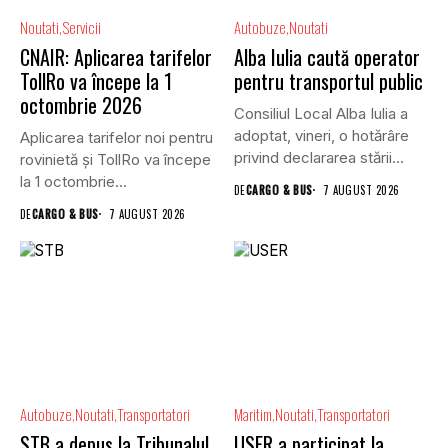
Noutati
Servicii
Autobuze
Noutati
CNAIR: Aplicarea tarifelor
Alba Iulia caută operator
TollRo va începe la 1
pentru transportul public
octombrie 2026
Consiliul Local Alba Iulia a
adoptat, vineri, o hotărâre
Aplicarea tarifelor noi pentru
privind declararea stării...
rovinietă și TollRo va începe
la 1 octombrie...
DE
CARGO & BUS
7 AUGUST 2026
DE
CARGO & BUS
7 AUGUST 2026
Autobuze
Noutati
Transportatori
Maritim
Noutati
Transportatori
STB a depus la Tribunalul
USER a participat la