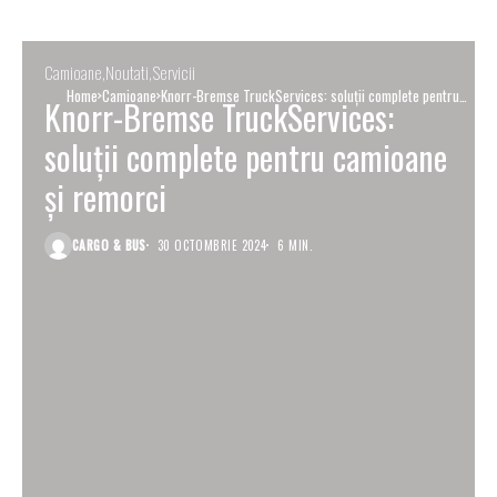
Camioane
Noutati
Servicii
Home
Camioane
Knorr-Bremse TruckServices: soluții complete pentru
Knorr-Bremse TruckServices:
camioane și remorci
soluții complete pentru camioane
și remorci
CARGO & BUS
30 OCTOMBRIE 2024
6 MIN.