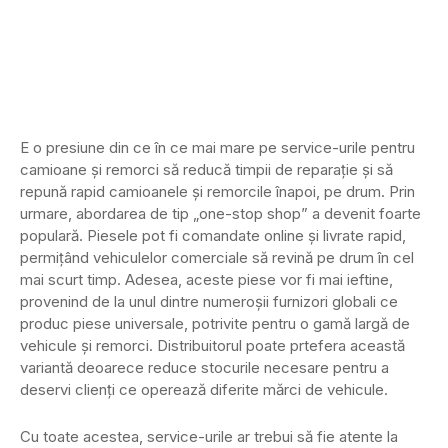
E o presiune din ce în ce mai mare pe service-urile pentru
camioane și remorci să reducă timpii de reparație și să
repună rapid camioanele și remorcile înapoi, pe drum. Prin
urmare, abordarea de tip „one-stop shop” a devenit foarte
populară. Piesele pot fi comandate online și livrate rapid,
permițând vehiculelor comerciale să revină pe drum în cel
mai scurt timp. Adesea, aceste piese vor fi mai ieftine,
provenind de la unul dintre numeroșii furnizori globali ce
produc piese universale, potrivite pentru o gamă largă de
vehicule și remorci. Distribuitorul poate prtefera această
variantă deoarece reduce stocurile necesare pentru a
deservi clienți ce operează diferite mărci de vehicule.
Cu toate acestea, service-urile ar trebui să fie atente la