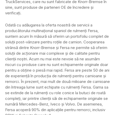
TruckServices, care nu sunt fabricate de Knorr-Bremse în
sine, sunt produse de parteneri OE de încredere și
verificați.
Odată cu adăugarea la oferta noastră de servicii a
producătorului multinațional spaniol de rulmenți Fersa,
suntem acum în măsură să oferim un portofoliu complet de
soluții post-vânzare pentru roțile de camion. Cooperarea
strânsă dintre Knorr-Bremse și Fersa ne permite să oferim
soluții de acționare mai complexe și de calitate pentru
clienții noștri. Acum nu mai este nevoie să ne asumăm
riscuri cu produse care nu sunt echipamente originale doar
pentru a obține o piesă mai rapid. Fersa are peste 50 de ani
de experiență în producția de rulmenți pentru camioane și
remorci. În prezent, mai mult de două milioane de camioane
din întreaga lume sunt echipate cu rulmenți Fersa. Gama sa
se extinde de la rulmenți cu role conice la butuci de roată
compleți, iar printre clienții săi de echipamente originale se
numără Mercedes-Benz, Iveco și Volvo. De asemenea,
Fersa acoperă 90% din aplicațiile pentru remorci, inclusiv