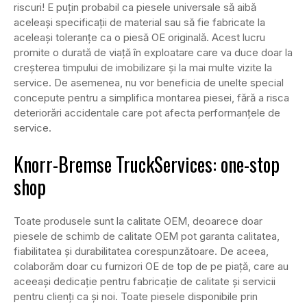
riscuri! E puțin probabil ca piesele universale să aibă
aceleași specificații de material sau să fie fabricate la
aceleași toleranțe ca o piesă OE originală. Acest lucru
promite o durată de viață în exploatare care va duce doar la
creșterea timpului de imobilizare și la mai multe vizite la
service. De asemenea, nu vor beneficia de unelte special
concepute pentru a simplifica montarea piesei, fără a risca
deteriorări accidentale care pot afecta performanțele de
service.
Knorr-Bremse TruckServices: one-stop
shop
Toate produsele sunt la calitate OEM, deoarece doar
piesele de schimb de calitate OEM pot garanta calitatea,
fiabilitatea și durabilitatea corespunzătoare. De aceea,
colaborăm doar cu furnizori OE de top de pe piață, care au
aceeași dedicație pentru fabricație de calitate și servicii
pentru clienți ca și noi. Toate piesele disponibile prin