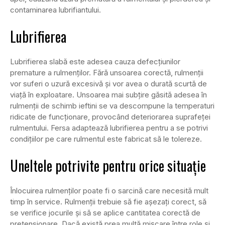
contaminarea lubrifiantului.
Lubrifierea
Lubrifierea slabă este adesea cauza defecțiunilor
premature a rulmenților. Fără unsoarea corectă, rulmenții
vor suferi o uzură excesivă și vor avea o durată scurtă de
viață în exploatare. Unsoarea mai subțire găsită adesea în
rulmenții de schimb ieftini se va descompune la temperaturi
ridicate de funcționare, provocând deteriorarea suprafeței
rulmentului. Fersa adaptează lubrifierea pentru a se potrivi
condițiilor pe care rulmentul este fabricat să le tolereze.
Uneltele potrivite pentru orice situație
Înlocuirea rulmenților poate fi o sarcină care necesită mult
timp în service. Rulmenții trebuie să fie așezați corect, să
se verifice jocurile și să se aplice cantitatea corectă de
pretensionare. Dacă există prea multă mișcare între role și