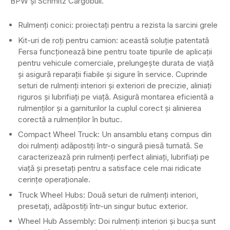
BPW și Schmitz Cargobull.
Rulmenți conici: proiectați pentru a rezista la sarcini grele
Kit-uri de roți pentru camion: această soluție patentată
Fersa funcționează bine pentru toate tipurile de aplicații
pentru vehicule comerciale, prelungește durata de viață
și asigură reparații fiabile și sigure în service. Cuprinde
seturi de rulmenți interiori și exteriori de precizie, aliniați
riguros și lubrifiați pe viață. Asigură montarea eficientă a
rulmenților și a garniturilor la cuplul corect și alinierea
corectă a rulmenților în butuc.
Compact Wheel Truck: Un ansamblu etanș compus din
doi rulmenți adăpostiți într-o singură piesă turnată. Se
caracterizează prin rulmenți perfect aliniați, lubrifiați pe
viață și presetați pentru a satisface cele mai ridicate
cerințe operaționale.
Truck Wheel Hubs: Două seturi de rulmenți interiori,
presetați, adăpostiți într-un singur butuc exterior.
Wheel Hub Assembly: Doi rulmenți interiori și bucșa sunt