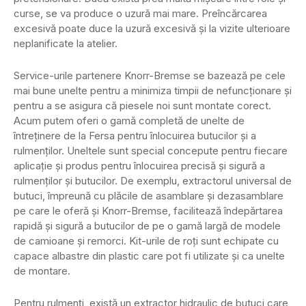
curse, se va produce o uzură mai mare. Preîncărcarea
excesivă poate duce la uzură excesivă și la vizite ulterioare
neplanificate la atelier.
Service-urile partenere Knorr-Bremse se bazează pe cele
mai bune unelte pentru a minimiza timpii de nefuncționare și
pentru a se asigura că piesele noi sunt montate corect.
Acum putem oferi o gamă completă de unelte de
întreținere de la Fersa pentru înlocuirea butucilor și a
rulmenților. Uneltele sunt special concepute pentru fiecare
aplicație și produs pentru înlocuirea precisă și sigură a
rulmenților și butucilor. De exemplu, extractorul universal de
butuci, împreună cu plăcile de asamblare și dezasamblare
pe care le oferă și Knorr-Bremse, facilitează îndepărtarea
rapidă și sigură a butucilor de pe o gamă largă de modele
de camioane și remorci. Kit-urile de roți sunt echipate cu
capace albastre din plastic care pot fi utilizate și ca unelte
de montare.
Pentru rulmenți, există un extractor hidraulic de butuci care