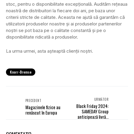
stoc, pentru o disponibilitate excepțională. Audităm rețeaua
noastră de distribuitori la fiecare doi ani, pe baza unor
criterii stricte de calitate. Aceasta ne ajută să garantăm că
utilizatorii produselor noastre și ai produselor partenerilor
noștri se pot baza pe o calitate constantă și pe o
disponibilitate ridicată a produselor.
La urma urmei, asta așteaptă clienții noștri.
Knorr-Bremse
URMĂTOR
PRECEDENT
Black Friday 2024:
Magazinele fizice au
SAMEDAY Group
renăscut în Europa
anticipează livrări
record la nivel regional,
în creștere cu peste
40% față de anul