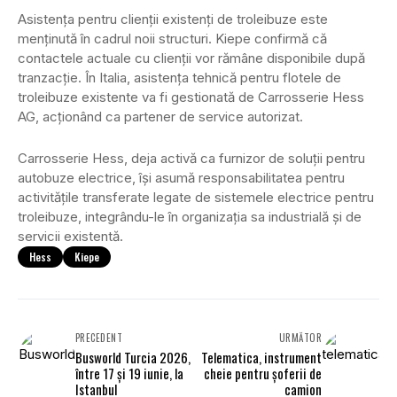
Asistența pentru clienții existenți de troleibuze este
menținută în cadrul noii structuri. Kiepe confirmă că
contactele actuale cu clienții vor rămâne disponibile după
tranzacție. În Italia, asistența tehnică pentru flotele de
troleibuze existente va fi gestionată de Carrosserie Hess
AG, acționând ca partener de service autorizat.
Carrosserie Hess, deja activă ca furnizor de soluții pentru
autobuze electrice, își asumă responsabilitatea pentru
activitățile transferate legate de sistemele electrice pentru
troleibuze, integrându-le în organizația sa industrială și de
servicii existentă.
Hess
Kiepe
PRECEDENT
URMĂTOR
Busworld Turcia 2026,
Telematica, instrument
între 17 și 19 iunie, la
cheie pentru șoferii de
Istanbul
camion