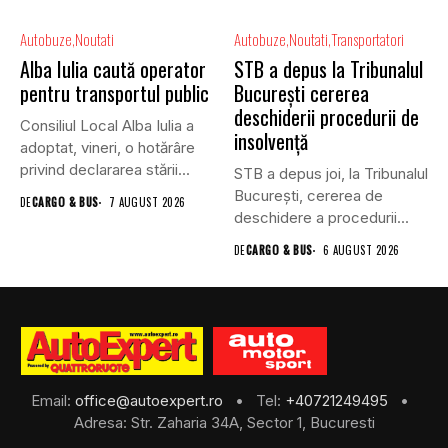
Autobuze
Noutati
Autobuze
Noutati
Transportatori
Alba Iulia caută operator
STB a depus la Tribunalul
pentru transportul public
București cererea
deschiderii procedurii de
Consiliul Local Alba Iulia a
insolvență
adoptat, vineri, o hotărâre
privind declararea stării...
STB a depus joi, la Tribunalul
Bucureşti, cererea de
DE
CARGO & BUS
7 AUGUST 2026
deschidere a procedurii...
DE
CARGO & BUS
6 AUGUST 2026
Email:
office@autoexpert.ro
• Tel:
+40721249495
•
Adresa: Str. Zaharia 34A, Sector 1, Bucuresti