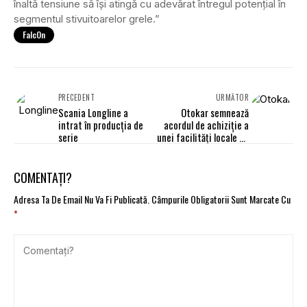
înaltă tensiune să își atingă cu adevărat întregul potențial în
segmentul stivuitoarelor grele.”
FalcOn
PRECEDENT
URMĂTOR
Scania Longline a
Otokar semnează
intrat în producția de
acordul de achiziție a
serie
unei facilități locale de
producție
COMENTAȚI?
Adresa Ta De Email Nu Va Fi Publicată.
Câmpurile Obligatorii Sunt Marcate Cu
*