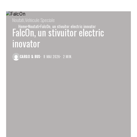
Noutati
Vehicule Speciale
Home
Noutati
FalcOn, un stivuitor electric inovator
FalcOn, un stivuitor electric
inovator
CARGO & BUS
8 MAI 2026
2 MIN.