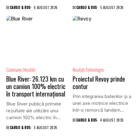
reuniunea online...
rutiere,...
DE
CARGO & BUS
6 AUGUST 2026
DE
CARGO & BUS
5 AUGUST 2026
Camioane
Noutati
Noutati
Tehnologie
Blue River: 26.123 km cu
Proiectul Revoy prinde
un camion 100% electric
contur
în transport internațional
Prin integrarea bateriilor și a
unei axe motrice electrice
Blue River publică primele
într-o remorcă tandem...
rezultate ale utilizării unui
camion 100% electric în...
DE
CARGO & BUS
4 AUGUST 2026
DE
CARGO & BUS
5 AUGUST 2026