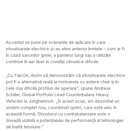
Accentul se pune pe scenariile de aplicare în care
stivuitoarele electrice și-au atins anterior limitele – cum ar fi
în cazul sarcinilor grele, a pantelor lungi sau a utilizării
continue în aer liber în condiții climatice dificile.
„Cu FalcOn, dorim să demonstrăm că stivuitoarele electrice
pot fi o alternativă reală la motoarele cu ardere chiar și în
cele mai dificile profiluri de operare”, spune Andreas
Schiller, Global Portfolio Lead Counterbalans Heavy
Vehicles la Jungheinrich. „În acest scop, am dezvoltat un
sistem complet nou, coordonat optim, care este unic în
această formă. Stivuitorul cu contrabalansare este o
dovadă vizibilă a potențialului de performanță al tehnologiei
de înaltă tensiune.”