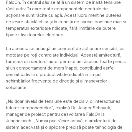
FalcOn. În centrul său se află un sistem de înaltă tensiune
răcit activ, în care toate componentele centrale de
acționare sunt răcite cu apă. Acest lucru menține puterea
de ieșire stabilă chiar și în condiții de sarcini continue mari și
temperaturi exterioare ridicate, fără limitările de putere
tipice stivuitoarelor electrice.
La aceasta se adaugă un concept de acționare sensibil, cu
motoare pe roți controlate individual. Această arhitectură,
familiară din sectorul auto, permite un răspuns foarte precis
și un comportament de mers înapoi, contribuind astfel
semnificativ la o productivitate ridicată în timpul
schimbărilor frecvente de direcție și al manevrelor
solicitante.
„Nu doar nivelul de tensiune este decisiv, ci interacțiunea
tuturor componentelor”, explică Dr. Jasper Schnack,
manager de proiect pentru dezvoltarea FalcOn la
Jungheinrich. „Numai prin răcire activă, o arhitectură de
sistem adecvată și o aplicare precisă poate tehnologia de