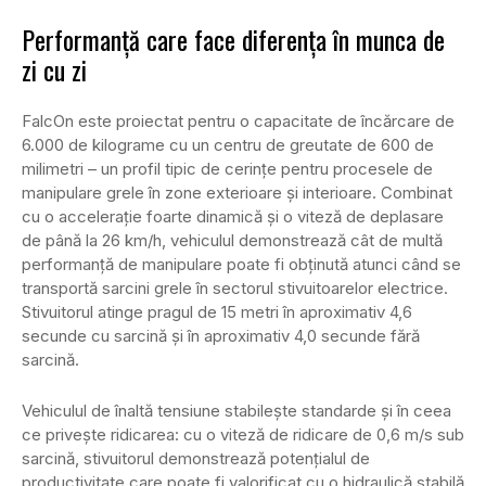
Performanță care face diferența în munca de
zi cu zi
FalcOn este proiectat pentru o capacitate de încărcare de
6.000 de kilograme cu un centru de greutate de 600 de
milimetri – un profil tipic de cerințe pentru procesele de
manipulare grele în zone exterioare și interioare. Combinat
cu o accelerație foarte dinamică și o viteză de deplasare
de până la 26 km/h, vehiculul demonstrează cât de multă
performanță de manipulare poate fi obținută atunci când se
transportă sarcini grele în sectorul stivuitoarelor electrice.
Stivuitorul atinge pragul de 15 metri în aproximativ 4,6
secunde cu sarcină și în aproximativ 4,0 secunde fără
sarcină.
Vehiculul de înaltă tensiune stabilește standarde și în ceea
ce privește ridicarea: cu o viteză de ridicare de 0,6 m/s sub
sarcină, stivuitorul demonstrează potențialul de
productivitate care poate fi valorificat cu o hidraulică stabilă