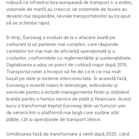
măsură ce infrastructura europeană de transport s-a extins,
volumele de marfă au crescut, iar sistemele de taxare au
devenit mai răspândite, nevoile transportatorilor au început
să se schimbe rapid.
În timp, Eurowag a evoluat de la o afacere axată pe
carburant la un partener mai complex, care răspunde
cerințelor tot mai mari de eficiență operațională și a
costurilor, conformitate cu reglementările și sustenabilitate.
Digitalizarea a adus un punct de cotitură major după 2015.
Transportul rutier a început să fie din ce în ce mai mult
bazat pe date și sisteme interconectate. În această fază,
Eurowag a investit masiv în tehnologie, extinzându-și
serviciile pentru a include managementul flotei și obținând
licențe pentru a furniza servicii de plată și financiare. Acest
lucru a transformat treptat Eurowag dintr-un furnizor unic
de servicii într-o platformă mai largă care susține atât
plățile, cât și operațiunile de transport zilnice.
Următoarea fază de transformare a venit după 2020, când