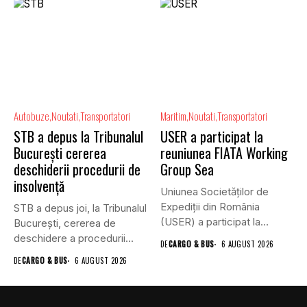
Autobuze
Noutati
Transportatori
Maritim
Noutati
Transportatori
STB a depus la Tribunalul
USER a participat la
București cererea
reuniunea FIATA Working
deschiderii procedurii de
Group Sea
insolvență
Uniunea Societăților de
Expediții din România
STB a depus joi, la Tribunalul
(USER) a participat la
Bucureşti, cererea de
reuniunea online...
deschidere a procedurii...
DE
CARGO & BUS
6 AUGUST 2026
DE
CARGO & BUS
6 AUGUST 2026