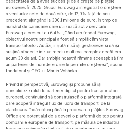
capacitatea de a avea succes și de a crește pe piețele
europene. În 2025, Grupul Eurowag a înregistrat o creștere
a veniturilor nete de două cifre, de 12,9% față de anul
precedent, ajungând la 330,1 milioane de euro, în timp ce
numărul de camioane care utilizează activ serviciile
Eurowag a crescut cu 6,4%. „Când am fondat Eurowag,
obiectivul nostru principal a fost să simplificăm viața
transportatorilor. Astăzi, îi ajutăm să își gestioneze și să își
susțină afacerile într-un mediu mult mai complex decât era
acum 30 de ani. Dar ambiția noastră rămâne aceeași: să fim
un partener de încredere care le permite creșterea”, spune
fondatorul și CEO-ul Martin Vohánka.
Privind în perspectivă, Eurowag își propune să își
consolideze rolul de partener digital pentru transportatorii
europeni, continuând să construiască o platformă integrată
care acoperă întregul flux de lucru de transport, de la
planificarea încărcăturii până la procesarea plăților. Eurowag
Office are potențialul de a deveni o platformă de top pentru
companiile europene de transport, pe măsură ce industria
trece prin schimbări digitale și de decarbonizare majore.