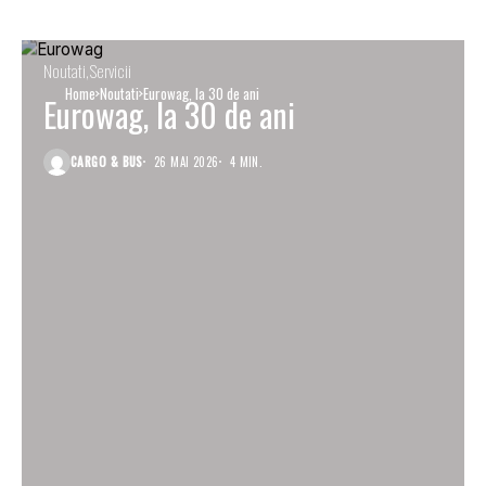
Noutati
Servicii
Home
Noutati
Eurowag, la 30 de ani
Eurowag, la 30 de ani
CARGO & BUS
26 MAI 2026
4 MIN.