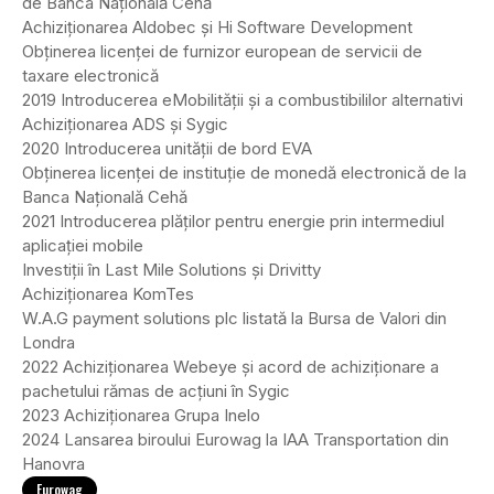
de Banca Națională Cehă
Achiziționarea Aldobec și Hi Software Development
Obținerea licenței de furnizor european de servicii de
taxare electronică
2019 Introducerea eMobilității și a combustibililor alternativi
Achiziționarea ADS și Sygic
2020 Introducerea unității de bord EVA
Obținerea licenței de instituție de monedă electronică de la
Banca Națională Cehă
2021 Introducerea plăților pentru energie prin intermediul
aplicației mobile
Investiții în Last Mile Solutions și Drivitty
Achiziționarea KomTes
W.A.G payment solutions plc listată la Bursa de Valori din
Londra
2022 Achiziționarea Webeye și acord de achiziționare a
pachetului rămas de acțiuni în Sygic
2023 Achiziționarea Grupa Inelo
2024 Lansarea biroului Eurowag la IAA Transportation din
Hanovra
Eurowag