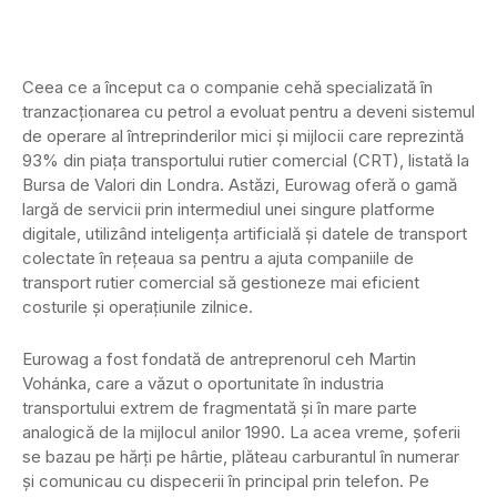
Ceea ce a început ca o companie cehă specializată în
tranzacționarea cu petrol a evoluat pentru a deveni sistemul
de operare al întreprinderilor mici și mijlocii care reprezintă
93% din piața transportului rutier comercial (CRT), listată la
Bursa de Valori din Londra. Astăzi, Eurowag oferă o gamă
largă de servicii prin intermediul unei singure platforme
digitale, utilizând inteligența artificială și datele de transport
colectate în rețeaua sa pentru a ajuta companiile de
transport rutier comercial să gestioneze mai eficient
costurile și operațiunile zilnice.
Eurowag a fost fondată de antreprenorul ceh Martin
Vohánka, care a văzut o oportunitate în industria
transportului extrem de fragmentată și în mare parte
analogică de la mijlocul anilor 1990. La acea vreme, șoferii
se bazau pe hărți pe hârtie, plăteau carburantul în numerar
și comunicau cu dispecerii în principal prin telefon. Pe