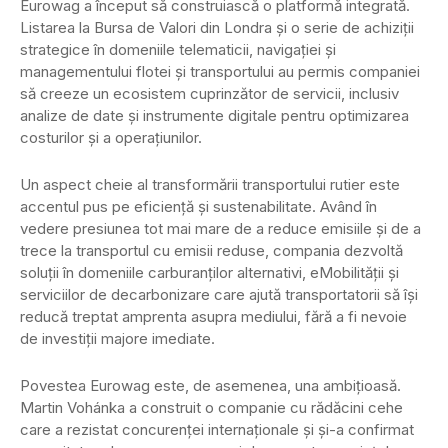
Eurowag a început să construiască o platformă integrată.
Listarea la Bursa de Valori din Londra și o serie de achiziții
strategice în domeniile telematicii, navigației și
managementului flotei și transportului au permis companiei
să creeze un ecosistem cuprinzător de servicii, inclusiv
analize de date și instrumente digitale pentru optimizarea
costurilor și a operațiunilor.
Un aspect cheie al transformării transportului rutier este
accentul pus pe eficiență și sustenabilitate. Având în
vedere presiunea tot mai mare de a reduce emisiile și de a
trece la transportul cu emisii reduse, compania dezvoltă
soluții în domeniile carburanților alternativi, eMobilității și
serviciilor de decarbonizare care ajută transportatorii să își
reducă treptat amprenta asupra mediului, fără a fi nevoie
de investiții majore imediate.
Povestea Eurowag este, de asemenea, una ambițioasă.
Martin Vohánka a construit o companie cu rădăcini cehe
care a rezistat concurenței internaționale și și-a confirmat