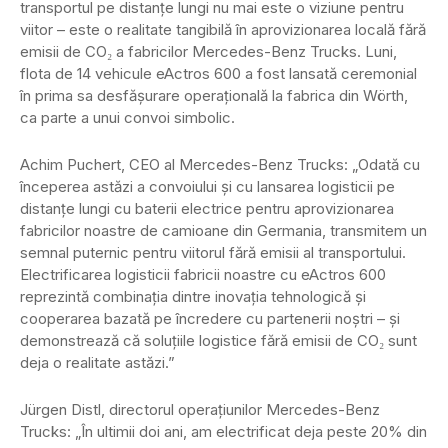
transportul pe distanțe lungi nu mai este o viziune pentru
viitor – este o realitate tangibilă în aprovizionarea locală fără
emisii de CO₂ a fabricilor Mercedes-Benz Trucks. Luni,
flota de 14 vehicule eActros 600 a fost lansată ceremonial
în prima sa desfășurare operațională la fabrica din Wörth,
ca parte a unui convoi simbolic.
Achim Puchert, CEO al Mercedes-Benz Trucks: „Odată cu
începerea astăzi a convoiului și cu lansarea logisticii pe
distanțe lungi cu baterii electrice pentru aprovizionarea
fabricilor noastre de camioane din Germania, transmitem un
semnal puternic pentru viitorul fără emisii al transportului.
Electrificarea logisticii fabricii noastre cu eActros 600
reprezintă combinația dintre inovația tehnologică și
cooperarea bazată pe încredere cu partenerii noștri – și
demonstrează că soluțiile logistice fără emisii de CO₂ sunt
deja o realitate astăzi.”
Jürgen Distl, directorul operațiunilor Mercedes-Benz
Trucks: „În ultimii doi ani, am electrificat deja peste 20% din