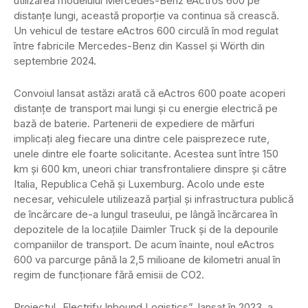
utilizarea modelului Mercedes-Benz eActros 600 pe
distanțe lungi, această proporție va continua să crească.
Un vehicul de testare eActros 600 circulă în mod regulat
între fabricile Mercedes-Benz din Kassel și Wörth din
septembrie 2024.
Convoiul lansat astăzi arată că eActros 600 poate acoperi
distanțe de transport mai lungi și cu energie electrică pe
bază de baterie. Partenerii de expediere de mărfuri
implicați aleg fiecare una dintre cele paisprezece rute,
unele dintre ele foarte solicitante. Acestea sunt între 150
km și 600 km, uneori chiar transfrontaliere dinspre și către
Italia, Republica Cehă și Luxemburg. Acolo unde este
necesar, vehiculele utilizează parțial și infrastructura publică
de încărcare de-a lungul traseului, pe lângă încărcarea în
depozitele de la locațiile Daimler Truck și de la depourile
companiilor de transport. De acum înainte, noul eActros
600 va parcurge până la 2,5 milioane de kilometri anual în
regim de funcționare fără emisii de CO2.
Proiectul „Electrify Inbound Logistics”, lansat în 2023, a