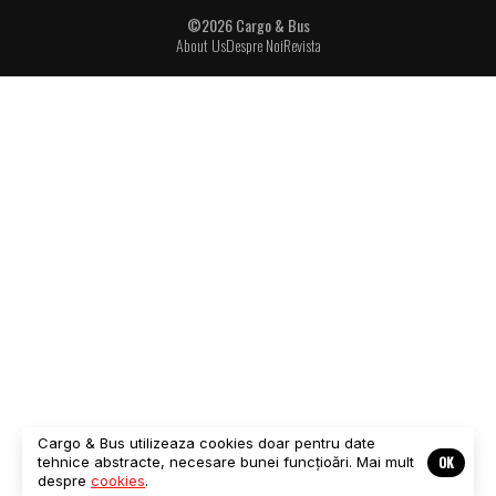
©2026 Cargo & Bus
About Us
Despre Noi
Revista
Cargo & Bus utilizeaza cookies doar pentru date
OK
tehnice abstracte, necesare bunei funcțioări. Mai mult
despre
cookies
.