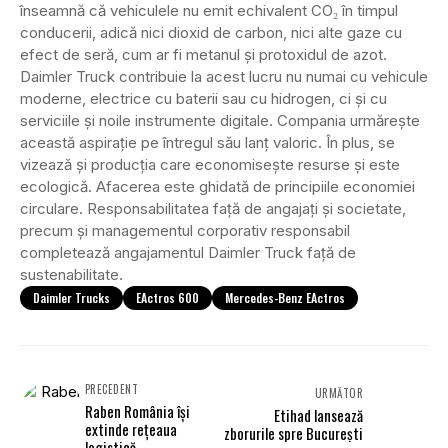
înseamnă că vehiculele nu emit echivalent CO₂ în timpul
conducerii, adică nici dioxid de carbon, nici alte gaze cu
efect de seră, cum ar fi metanul și protoxidul de azot.
Daimler Truck contribuie la acest lucru nu numai cu vehicule
moderne, electrice cu baterii sau cu hidrogen, ci și cu
serviciile și noile instrumente digitale. Compania urmărește
această aspirație pe întregul său lanț valoric. În plus, se
vizează și producția care economisește resurse și este
ecologică. Afacerea este ghidată de principiile economiei
circulare. Responsabilitatea față de angajați și societate,
precum și managementul corporativ responsabil
completează angajamentul Daimler Truck față de
sustenabilitate.
Daimler Trucks
EActros 600
Mercedes-Benz EActros
PRECEDENT
URMĂTOR
Raben România își
Etihad lansează
extinde rețeaua
zborurile spre București
logistică