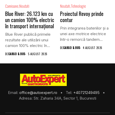
Camioane
Noutati
Noutati
Tehnologie
Blue River: 26.123 km cu
Proiectul Revoy prinde
un camion 100% electric
contur
în transport internațional
Prin integrarea bateriilor și a
unei axe motrice electrice
Blue River publică primele
într-o remorcă tandem...
rezultate ale utilizării unui
camion 100% electric în...
DE
CARGO & BUS
4 AUGUST 2026
DE
CARGO & BUS
5 AUGUST 2026
Email:
office@autoexpert.ro
• Tel:
+40721249495
•
Adresa: Str. Zaharia 34A, Sector 1, Bucuresti