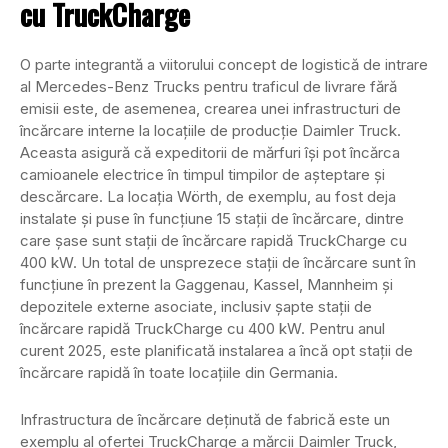
cu TruckCharge
O parte integrantă a viitorului concept de logistică de intrare
al Mercedes-Benz Trucks pentru traficul de livrare fără
emisii este, de asemenea, crearea unei infrastructuri de
încărcare interne la locațiile de producție Daimler Truck.
Aceasta asigură că expeditorii de mărfuri își pot încărca
camioanele electrice în timpul timpilor de așteptare și
descărcare. La locația Wörth, de exemplu, au fost deja
instalate și puse în funcțiune 15 stații de încărcare, dintre
care șase sunt stații de încărcare rapidă TruckCharge cu
400 kW. Un total de unsprezece stații de încărcare sunt în
funcțiune în prezent la Gaggenau, Kassel, Mannheim și
depozitele externe asociate, inclusiv șapte stații de
încărcare rapidă TruckCharge cu 400 kW. Pentru anul
curent 2025, este planificată instalarea a încă opt stații de
încărcare rapidă în toate locațiile din Germania.
Infrastructura de încărcare deținută de fabrică este un
exemplu al ofertei TruckCharge a mărcii Daimler Truck,