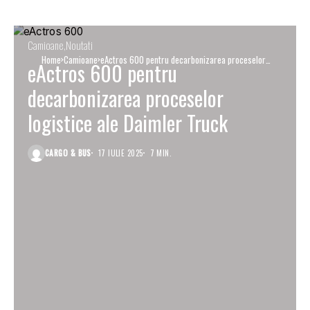
Camioane
Noutati
Home
Camioane
eActros 600 pentru decarbonizarea proceselor
eActros 600 pentru
logistice ale Daimler Truck
decarbonizarea proceselor
logistice ale Daimler Truck
CARGO & BUS
17 IULIE 2025
7 MIN.