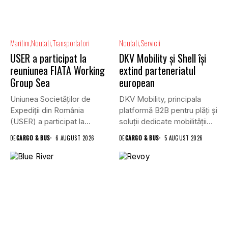
Maritim
Noutati
Transportatori
Noutati
Servicii
USER a participat la
DKV Mobility și Shell își
reuniunea FIATA Working
extind parteneriatul
Group Sea
european
Uniunea Societăților de
DKV Mobility, principala
Expediții din România
platformă B2B pentru plăți și
(USER) a participat la
soluții dedicate mobilității
reuniunea online...
rutiere,...
DE
CARGO & BUS
6 AUGUST 2026
DE
CARGO & BUS
5 AUGUST 2026