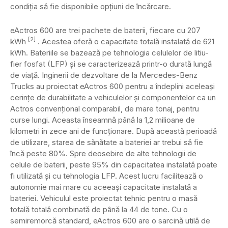
condiția să fie disponibile opțiuni de încărcare.
eActros 600 are trei pachete de baterii, fiecare cu 207
[2]
kWh
. Acestea oferă o capacitate totală instalată de 621
kWh. Bateriile se bazează pe tehnologia celulelor de litiu-
fier fosfat (LFP) și se caracterizează printr-o durată lungă
de viață. Inginerii de dezvoltare de la Mercedes-Benz
Trucks au proiectat eActros 600 pentru a îndeplini aceleași
cerințe de durabilitate a vehiculelor și componentelor ca un
Actros convențional comparabil, de mare tonaj, pentru
curse lungi. Aceasta înseamnă până la 1,2 milioane de
kilometri în zece ani de funcționare. După această perioadă
de utilizare, starea de sănătate a bateriei ar trebui să fie
încă peste 80%. Spre deosebire de alte tehnologii de
celule de baterii, peste 95% din capacitatea instalată poate
fi utilizată și cu tehnologia LFP. Acest lucru facilitează o
autonomie mai mare cu aceeași capacitate instalată a
bateriei. Vehiculul este proiectat tehnic pentru o masă
totală totală combinată de până la 44 de tone. Cu o
semiremorcă standard, eActros 600 are o sarcină utilă de