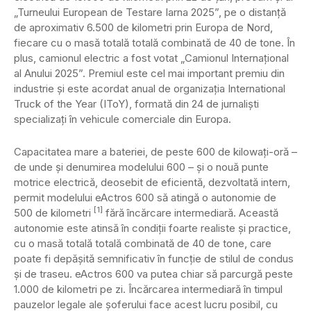
„Turneului European de Testare Iarna 2025”, pe o distanță
de aproximativ 6.500 de kilometri prin Europa de Nord,
fiecare cu o masă totală totală combinată de 40 de tone. În
plus, camionul electric a fost votat „Camionul Internațional
al Anului 2025”. Premiul este cel mai important premiu din
industrie și este acordat anual de organizația International
Truck of the Year (IToY), formată din 24 de jurnaliști
specializați în vehicule comerciale din Europa.
Capacitatea mare a bateriei, de peste 600 de kilowați-oră –
de unde și denumirea modelului 600 – și o nouă punte
motrice electrică, deosebit de eficientă, dezvoltată intern,
permit modelului eActros 600 să atingă o autonomie de
[1]
500 de kilometri
fără încărcare intermediară. Această
autonomie este atinsă în condiții foarte realiste și practice,
cu o masă totală totală combinată de 40 de tone, care
poate fi depășită semnificativ în funcție de stilul de condus
și de traseu. eActros 600 va putea chiar să parcurgă peste
1.000 de kilometri pe zi. Încărcarea intermediară în timpul
pauzelor legale ale șoferului face acest lucru posibil, cu