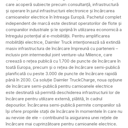
care acoperă subiecte precum consultanță, infrastructură
și operare în jurul infrastructurii electronice și încărcarea
camioanelor electrice în întreaga Europă. Pachetul complet
independent de marcă este destinat operatorilor de flote și
companiilor industriale și le sprijină în utilizarea economică a
întregului potențial al e-mobilității. Pentru amplificarea
mobilității electrice, Daimler Truck intenționează să extindă
masiv infrastructura de încărcare împreună cu partenerii –
inclusiv prin intermediul joint venture-ului Milence, care
creează o rețea publică cu 1.700 de puncte de încărcare în
toată Europa, precum și o rețea de încărcare semi-publică
planificată cu peste 3.000 de puncte de încărcare rapidă
până în 2030. Ca soluție Daimler TruckCharge, noua opțiune
de încărcare semi-publică pentru camioanele electrice
este destinată să permită deschiderea infrastructurii lor de
încărcare pentru utilizare externă, plătită, în cadrul
depourilor. Încărcarea semi-publică permite companiilor să
își ofere propriile stații de încărcare în momentele în care nu
au nevoie de ele – contribuind la asigurarea unei rețele de
încărcare mai cuprinzătoare pentru camioanele electrice.