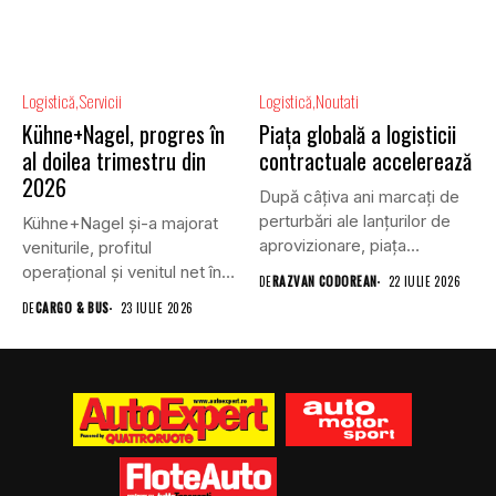
Logistică
Servicii
Logistică
Noutati
Kühne+Nagel, progres în
Piața globală a logisticii
al doilea trimestru din
contractuale accelerează
2026
După câțiva ani marcați de
perturbări ale lanțurilor de
Kühne+Nagel și-a majorat
aprovizionare, piața
veniturile, profitul
globală...
operațional și venitul net în
DE
RAZVAN CODOREAN
22 IULIE 2026
al doilea...
DE
CARGO & BUS
23 IULIE 2026