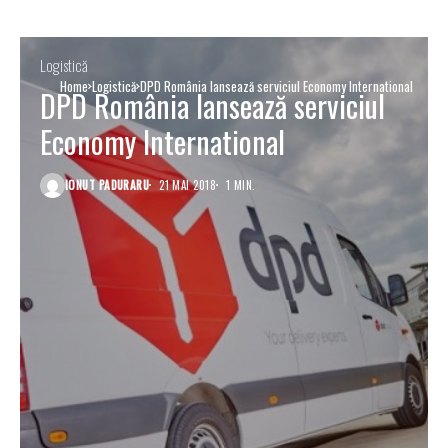
Logistică
Home
Logistică
DPD România lansează serviciul Economy International
DPD România lansează serviciul
Economy International
IONUT PADURARU
21 MAI 2018
1 MIN.