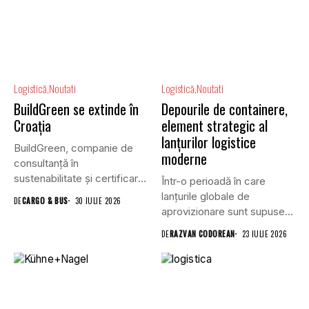
Logistică
Noutati
Logistică
Noutati
BuildGreen se extinde în
Depourile de containere,
Croația
element strategic al
lanțurilor logistice
BuildGreen, companie de
moderne
consultanță în
sustenabilitate și certificare
Într-o perioadă în care
a clădirilor, și VGP,...
lanțurile globale de
DE
CARGO & BUS
30 IULIE 2026
aprovizionare sunt supuse
unei presiuni...
DE
RAZVAN CODOREAN
23 IULIE 2026