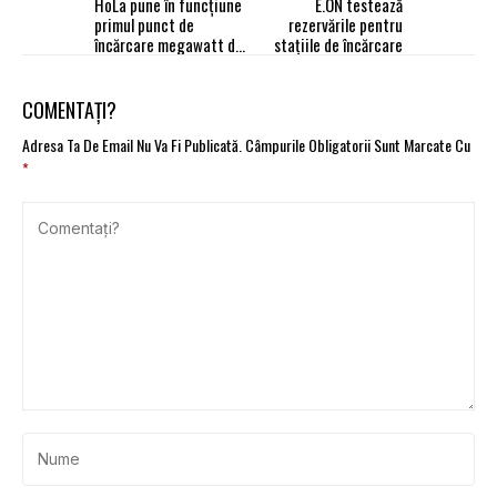
HoLa pune în funcțiune
E.ON testează
primul punct de
rezervările pentru
încărcare megawatt din
stațiile de încărcare
Germania
COMENTAȚI?
Adresa Ta De Email Nu Va Fi Publicată.
Câmpurile Obligatorii Sunt Marcate Cu
*