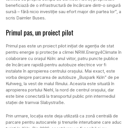
beneficiază de o infrastructură de încărcare dintr-o singură
sursă – fără nicio investiție sau efort major din partea lor”, a
scris Daimler Buses.
Primul pas, un proiect pilot
Primul pas este un proiect pilot inițiat de agenția de stat
pentru energie și protecție a climei NRW.Energy4Climate în
colaborare cu orașul Köln: anul viitor, patru puncte publice
de încărcare rapidă pentru autobuze electrice vor fi
instalate în apropierea centrului orașului. Mai exact, este
vorba despre parcarea de autobuze „Buspark Köln” de pe
Kuhweg, la vest de malul Rinului. Aceasta este situată în
apropierea portului Niehl, la nord de centrul orașului, dar
este bine conectată la transportul public prin intermediul
stației de tramvai Slabystraße.
Prin urmare, locația este deja utilizată ca zonă centrală de
parcare pentru autocarele și trenurile interurbane care aduc