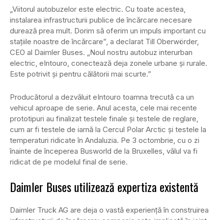
„Viitorul autobuzelor este electric. Cu toate acestea,
instalarea infrastructurii publice de încărcare necesare
durează prea mult. Dorim să oferim un impuls important cu
stațiile noastre de încărcare”, a declarat Till Oberwörder,
CEO al Daimler Buses. „Noul nostru autobuz interurban
electric, eIntouro, conectează deja zonele urbane și rurale.
Este potrivit și pentru călătorii mai scurte.”
Producătorul a dezvăluit eIntouro toamna trecută ca un
vehicul aproape de serie. Anul acesta, cele mai recente
prototipuri au finalizat testele finale și testele de reglare,
cum ar fi testele de iarnă la Cercul Polar Arctic și testele la
temperaturi ridicate în Andaluzia. Pe 3 octombrie, cu o zi
înainte de începerea Busworld de la Bruxelles, vălul va fi
ridicat de pe modelul final de serie.
Daimler Buses utilizează expertiza existentă
Daimler Truck AG are deja o vastă experiență în construirea