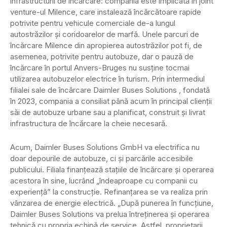
infrastructurii de încărcare: compania este implicată în joint
venture-ul Milence, care instalează încărcătoare rapide
potrivite pentru vehicule comerciale de-a lungul
autostrăzilor și coridoarelor de marfă. Unele parcuri de
încărcare Milence din apropierea autostrăzilor pot fi, de
asemenea, potrivite pentru autobuze, dar o pauză de
încărcare în portul Anvers-Bruges nu susține tocmai
utilizarea autobuzelor electrice în turism. Prin intermediul
filialei sale de încărcare Daimler Buses Solutions , fondată
în 2023, compania a consiliat până acum în principal clienții
săi de autobuze urbane sau a planificat, construit și livrat
infrastructura de încărcare la cheie necesară.
Acum, Daimler Buses Solutions GmbH va electrifica nu
doar depourile de autobuze, ci și parcările accesibile
publicului. Filiala finanțează stațiile de încărcare și operarea
acestora în sine, lucrând „îndeaproape cu companii cu
experiență” la construcție. Refinanțarea se va realiza prin
vânzarea de energie electrică. „După punerea în funcțiune,
Daimler Buses Solutions va prelua întreținerea și operarea
tehnică cu propria echipă de service. Astfel, proprietarii