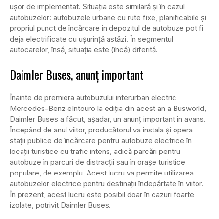
ușor de implementat. Situația este similară și în cazul
autobuzelor: autobuzele urbane cu rute fixe, planificabile și
propriul punct de încărcare în depozitul de autobuze pot fi
deja electrificate cu ușurință astăzi. În segmentul
autocarelor, însă, situația este (încă) diferită.
Daimler Buses, anunț important
Înainte de premiera autobuzului interurban electric
Mercedes-Benz eIntouro la ediția din acest an a Busworld,
Daimler Buses a făcut, așadar, un anunț important în avans.
Începând de anul viitor, producătorul va instala și opera
stații publice de încărcare pentru autobuze electrice în
locații turistice cu trafic intens, adică parcări pentru
autobuze în parcuri de distracții sau în orașe turistice
populare, de exemplu. Acest lucru va permite utilizarea
autobuzelor electrice pentru destinații îndepărtate în viitor.
În prezent, acest lucru este posibil doar în cazuri foarte
izolate, potrivit Daimler Buses.