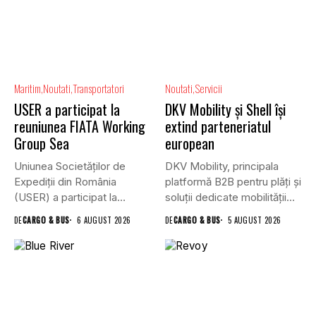
Maritim
Noutati
Transportatori
Noutati
Servicii
USER a participat la
DKV Mobility și Shell își
reuniunea FIATA Working
extind parteneriatul
Group Sea
european
Uniunea Societăților de
DKV Mobility, principala
Expediții din România
platformă B2B pentru plăți și
(USER) a participat la
soluții dedicate mobilității
reuniunea online...
rutiere,...
DE
CARGO & BUS
6 AUGUST 2026
DE
CARGO & BUS
5 AUGUST 2026