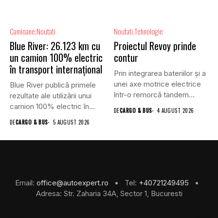
Camioane
Noutati
Noutati
Tehnologie
Blue River: 26.123 km cu
Proiectul Revoy prinde
un camion 100% electric
contur
în transport internațional
Prin integrarea bateriilor și a
unei axe motrice electrice
Blue River publică primele
într-o remorcă tandem...
rezultate ale utilizării unui
camion 100% electric în...
DE
CARGO & BUS
4 AUGUST 2026
DE
CARGO & BUS
5 AUGUST 2026
Email:
office@autoexpert.ro
• Tel:
+40721249495
•
Adresa: Str. Zaharia 34A, Sector 1, Bucuresti