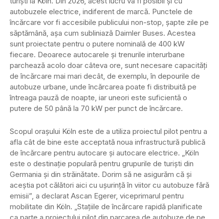
turiști la Köln. Din 2026, acest lucru va fi posibil și cu
autobuzele electrice, indiferent de marcă. Punctele de
încărcare vor fi accesibile publicului non-stop, șapte zile pe
săptămână, așa cum subliniază Daimler Buses. Acestea
sunt proiectate pentru o putere nominală de 400 kW
fiecare. Deoarece autocarele și trenurile interurbane
parchează acolo doar câteva ore, sunt necesare capacități
de încărcare mai mari decât, de exemplu, în depourile de
autobuze urbane, unde încărcarea poate fi distribuită pe
întreaga pauză de noapte, iar uneori este suficientă o
putere de 50 până la 70 kW per punct de încărcare.
Scopul orașului Köln este de a utiliza proiectul pilot pentru a
afla cât de bine este acceptată noua infrastructură publică
de încărcare pentru autocare și autocare electrice. „Köln
este o destinație populară pentru grupurile de turiști din
Germania și din străinătate. Dorim să ne asigurăm că și
aceștia pot călători aici cu ușurință în viitor cu autobuze fără
emisii”, a declarat Ascan Egerer, viceprimarul pentru
mobilitate din Köln. „Stațiile de încărcare rapidă planificate
ca parte a proiectului pilot din parcarea de autobuze de pe