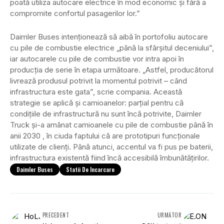
poată utiliza autocare electrice în mod economic și fără a
compromite confortul pasagerilor lor.”
Daimler Buses intenționează să aibă în portofoliu autocare
cu pile de combustie electrice „până la sfârșitul deceniului”,
iar autocarele cu pile de combustie vor intra apoi în
producția de serie în etapa următoare. „Astfel, producătorul
livrează produsul potrivit la momentul potrivit – când
infrastructura este gata”, scrie compania. Această
strategie se aplică și camioanelor: parțial pentru că
condițiile de infrastructură nu sunt încă potrivite, Daimler
Truck și-a amânat camioanele cu pile de combustie până în
anii 2030 , în ciuda faptului că are prototipuri funcționale
utilizate de clienți. Până atunci, accentul va fi pus pe baterii,
infrastructura existentă fiind încă accesibilă îmbunătățirilor.
Daimler Buses
Statii De Incarcare
PRECEDENT
URMĂTOR