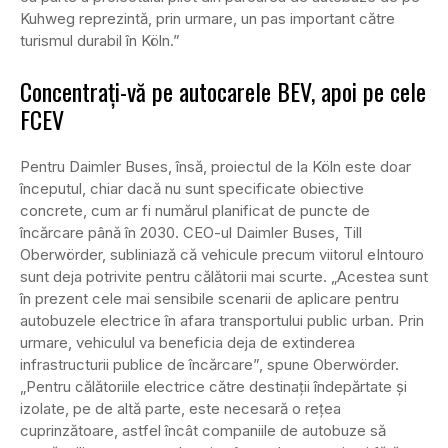
Kuhweg reprezintă, prin urmare, un pas important către
turismul durabil în Köln.”
Concentrați-vă pe autocarele BEV, apoi pe cele
FCEV
Pentru Daimler Buses, însă, proiectul de la Köln este doar
începutul, chiar dacă nu sunt specificate obiective
concrete, cum ar fi numărul planificat de puncte de
încărcare până în 2030. CEO-ul Daimler Buses, Till
Oberwörder, subliniază că vehicule precum viitorul eIntouro
sunt deja potrivite pentru călătorii mai scurte. „Acestea sunt
în prezent cele mai sensibile scenarii de aplicare pentru
autobuzele electrice în afara transportului public urban. Prin
urmare, vehiculul va beneficia deja de extinderea
infrastructurii publice de încărcare”, spune Oberwörder.
„Pentru călătoriile electrice către destinații îndepărtate și
izolate, pe de altă parte, este necesară o rețea
cuprinzătoare, astfel încât companiile de autobuze să