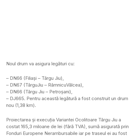
Noul drum va asigura legături cu:
– DN66 (Filiași – Târgu Jiu),
– DN67 (TârguJiu – RâmnicuVâlcea),
– DN66 (Târgu Jiu – Petroșani),
– DJ665. Pentru această legătură a fost construit un drum
nou (1,38 km).
Proiectarea și execuția Variantei Ocolitoare Târgu Jiu a
costat 165,3 miloane de lei (fără TVA), sumă asigurată prin
Fonduri Europene Nerambursabile iar pe traseul ei au fost