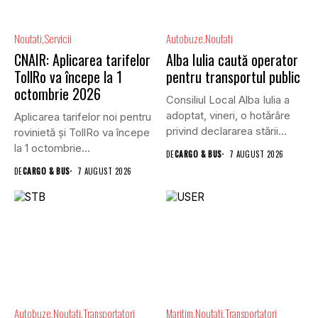
Noutati
Servicii
Autobuze
Noutati
CNAIR: Aplicarea tarifelor
Alba Iulia caută operator
TollRo va începe la 1
pentru transportul public
octombrie 2026
Consiliul Local Alba Iulia a
adoptat, vineri, o hotărâre
Aplicarea tarifelor noi pentru
privind declararea stării...
rovinietă și TollRo va începe
la 1 octombrie...
DE
CARGO & BUS
7 AUGUST 2026
DE
CARGO & BUS
7 AUGUST 2026
Autobuze
Noutati
Transportatori
Maritim
Noutati
Transportatori