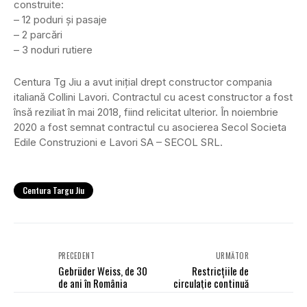
construite:
– 12 poduri și pasaje
– 2 parcări
– 3 noduri rutiere
Centura Tg Jiu a avut inițial drept constructor compania
italiană Collini Lavori. Contractul cu acest constructor a fost
însă reziliat în mai 2018, fiind relicitat ulterior. În noiembrie
2020 a fost semnat contractul cu asocierea Secol Societa
Edile Construzioni e Lavori SA – SECOL SRL.
Centura Targu Jiu
PRECEDENT
URMĂTOR
Gebrüder Weiss, de 30
Restricţiile de
de ani în România
circulaţie continuă