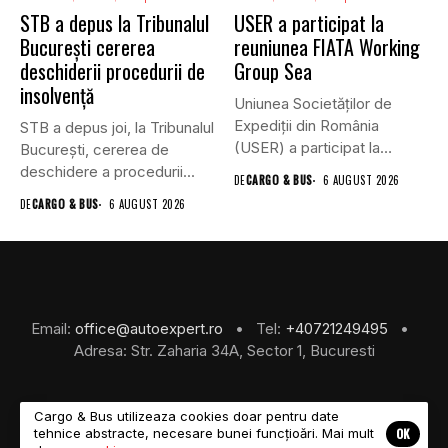
STB a depus la Tribunalul
USER a participat la
București cererea
reuniunea FIATA Working
deschiderii procedurii de
Group Sea
insolvență
Uniunea Societăților de
Expediții din România
STB a depus joi, la Tribunalul
(USER) a participat la
Bucureşti, cererea de
reuniunea online...
deschidere a procedurii...
DE
CARGO & BUS
6 AUGUST 2026
DE
CARGO & BUS
6 AUGUST 2026
Email:
office@autoexpert.ro
• Tel:
+40721249495
•
Adresa: Str. Zaharia 34A, Sector 1, Bucuresti
Cargo & Bus utilizeaza cookies doar pentru date
OK
tehnice abstracte, necesare bunei funcțioări. Mai mult
©2026 Cargo & Bus