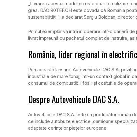
„Livrarea acestui model nu este doar o realizare tehn
grea. DAC 90TEF.OH este dovada că România poate liv
sustenabilității”, a declarat Sergiu Bolocan, directo
Primul exemplar va intra în operare într-o carieră de
livrat împreună cu pachetul complet de instruire, as
România, lider regional în electrific
Prin această lansare, Autovehicule DAC S.A. pozițion
industriale de mare tonaj, într-un context global în ca
consumul de combustibili fosili și costurile de opera
Despre Autovehicule DAC S.A.
Autovehicule DAC S.A. este un producător român de ve
ce include autobuze electrice, camioane specializate 
adaptate cerințelor piețelor europene.