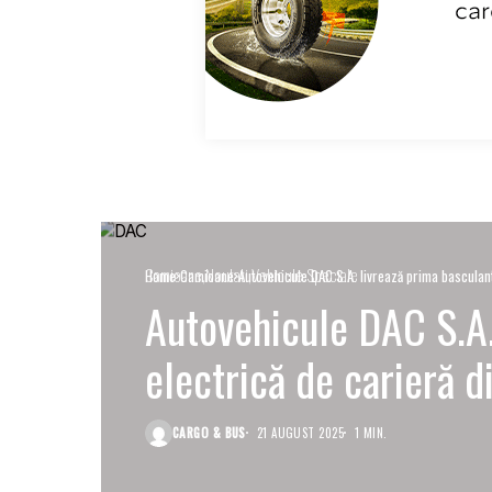
Camioane
Noutati
Vehicule Speciale
Home
Camioane
Autovehicule DAC S.A. livrează prima basculant
Autovehicule DAC S.A.
electrică de carieră d
CARGO & BUS
21 AUGUST 2025
1 MIN.