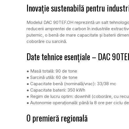
Inovație sustenabilă pentru industr
Modelul DAC 90TEF.OH reprezintă un salt tehnologic ma
reducerii amprentei de carbon în industriile extracti
puternic, o benă de mare capacitate și baterii dimens
coborâre cu sarcină.
Date tehnice esențiale – DAC 90TE
● Masă totală: 90 de tone
● Sarcină utilă: 60 de tone
● Capacitate benă (nominală/vrac): 33/38 mc
● Capacitate baterii: 350 kWh
● Regim de lucru optim: downhill (coborâre, cu recu
● Autonomie operațională: până la 8 ore per ciclu d
O premieră regională