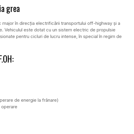
ia grea
jor în direcția electrificării transportului off-highway și a
ve. Vehiculul este dotat cu un sistem electric de propulsie
ionate pentru cicluri de lucru intense, în special în regim de
F.OH:
perare de energie la frânare)
e operare