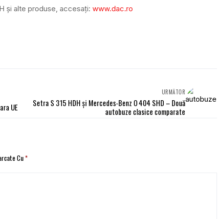
 și alte produse, accesați:
www.dac.ro
URMĂTOR
Setra S 315 HDH și Mercedes-Benz O 404 SHD – Două
fara UE
autobuze clasice comparate
Marcate Cu
*