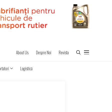
About Us
Despre Noi
Revista
rtatori
Logistică