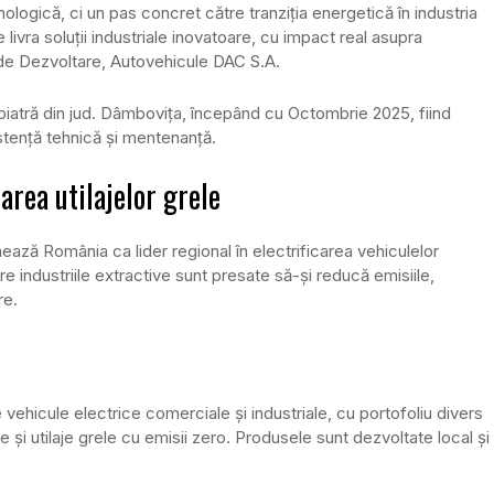
ologică, ci un pas concret către tranziția energetică în industria
ra soluții industriale inovatoare, cu impact real asupra
r de Dezvoltare, Autovehicule DAC S.A.
 piatră din jud. Dâmbovița, începând cu Octombrie 2025, fiind
istență tehnică și mentenanță.
area utilajelor grele
ează România ca lider regional în electrificarea vehiculelor
re industriile extractive sunt presate să-și reducă emisiile,
re.
hicule electrice comerciale și industriale, cu portofoliu divers
și utilaje grele cu emisii zero. Produsele sunt dezvoltate local și