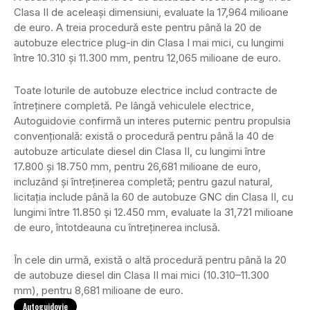
Clasa II de aceleași dimensiuni, evaluate la 17,964 milioane
de euro.
A treia procedură este pentru până la 20 de
autobuze electrice plug-in din Clasa I mai mici, cu lungimi
între 10.310 și 11.300 mm, pentru 12,065 milioane de euro.
Toate loturile de autobuze electrice includ contracte de
întreținere completă.
Pe lângă vehiculele electrice,
Autoguidovie confirmă un interes puternic pentru propulsia
convențională: există o procedură pentru până la 40 de
autobuze articulate diesel din Clasa II, cu lungimi între
17.800 și 18.750 mm, pentru 26,681 milioane de euro,
incluzând și întreținerea completă;
pentru gazul natural,
licitația include până la 60 de autobuze GNC din Clasa II, cu
lungimi între 11.850 și 12.450 mm, evaluate la 31,721 milioane
de euro, întotdeauna cu întreținerea inclusă.
În cele din urmă, există o altă procedură pentru până la 20
de autobuze diesel din Clasa II mai mici (10.310–11.300
mm), pentru 8,681 milioane de euro.
Autoguidovie