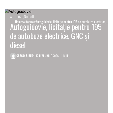
Autobuze
Noutati
Home
Autobuze
Autoguidovie, licitație pentru 195 de autobuze electrice,
Autoguidovie, licitație pentru 195
GNC și diesel
de autobuze electrice, GNC și
diesel
CARGO & BUS
12 FEBRUARIE 2026
1 MIN.