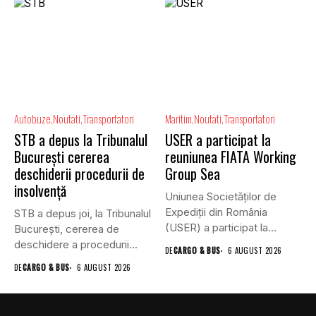
Autobuze
Noutati
Transportatori
Maritim
Noutati
Transportatori
STB a depus la Tribunalul
USER a participat la
București cererea
reuniunea FIATA Working
deschiderii procedurii de
Group Sea
insolvență
Uniunea Societăților de
Expediții din România
STB a depus joi, la Tribunalul
(USER) a participat la
Bucureşti, cererea de
reuniunea online...
deschidere a procedurii...
DE
CARGO & BUS
6 AUGUST 2026
DE
CARGO & BUS
6 AUGUST 2026