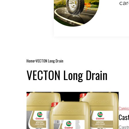
Home
VECTON Long Drain
VECTON Long Drain
Camio
Cas
Castr