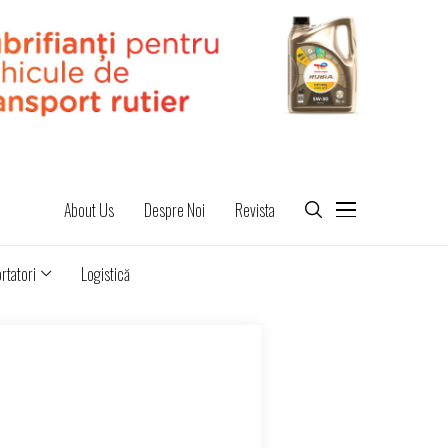
About Us
Despre Noi
Revista
rtatori
Logistică