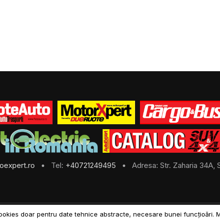
oexpert.ro
• Tel:
+40721249495
• Adresa: Str. Zaharia 34A, S
ookies doar pentru date tehnice abstracte, necesare bunei funcțioări. 