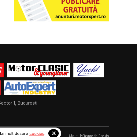
ector 1, Bucuresti
OK
Mai mult despre
cookies
.
About Us
Despre Noi
Revista