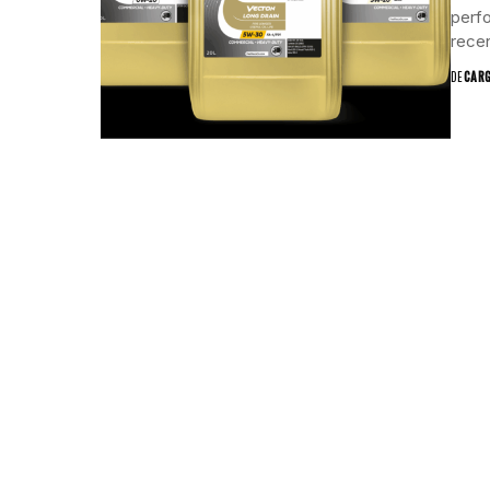
perf
recen
DE
CAR