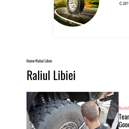
Home
Raliul Libiei
Raliul Libiei
Noutat
Team
Goo