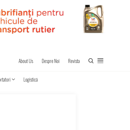
About Us
Despre Noi
Revista
rtatori
Logistică