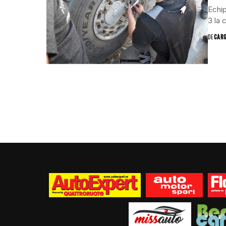
Echip
3 la 
DE
CAR