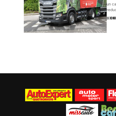
un ca
reduc
DE
IONU