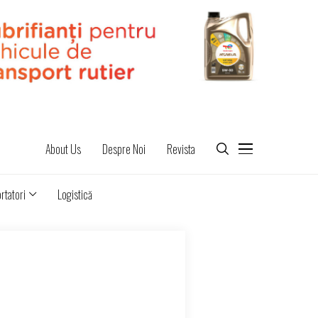
About Us
Despre Noi
Revista
rtatori
Logistică