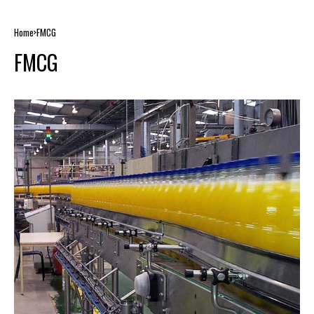
Home
FMCG
FMCG