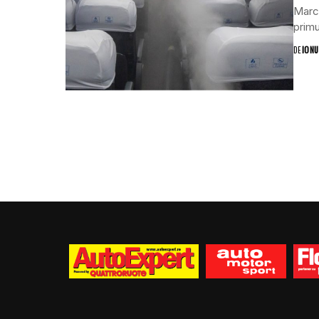
Marco
primu
DE
IONU