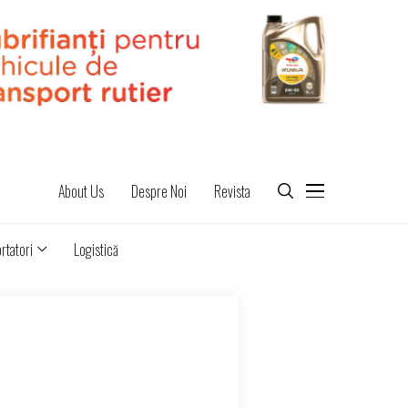
About Us
Despre Noi
Revista
rtatori
Logistică