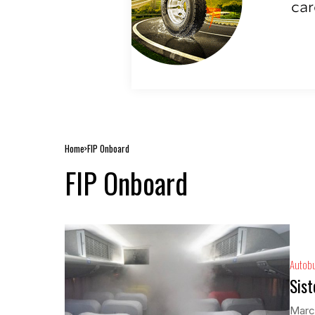
Home
FIP Onboard
FIP Onboard
Autob
Sist
Marco