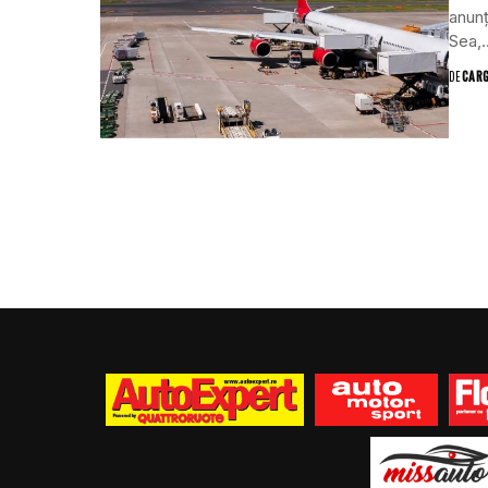
anunț
Sea,..
DE
CAR