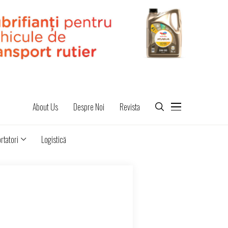
About Us
Despre Noi
Revista
rtatori
Logistică