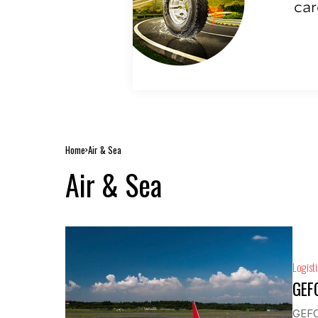
Home
Air & Sea
Air & Sea
Logist
GEFC
GEFCO